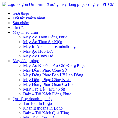
Giới thiệu
Đối tác khách hàng
Sản phẩm
Tin tức
May in áo thun
May Áo Thun Đồng Phục
May Áo Thun Sự Kiện
May In Áo Thun Teambuilding
May Áo Họp Lớp
May Áo Chạy Bộ
May đồng phục
May Áo Khoác - Áo Gió Đồng Phục
May Đồng Phục Công Sở
May Đồng Phục Bảo Hộ Lao Động
May Đồng Phục Công Nhân
May Đồng Phục Quán Cà Phê
May Tạp Dề – Mũ / Nón
Balo – Túi Xách Đồng Phục
Quà tặng doanh nghiệp
Túi Tote In Logo
Khăn Bandana In Logo
Balo – Túi Xách Quà Tặng
Mũ – Nón Quà Tặng