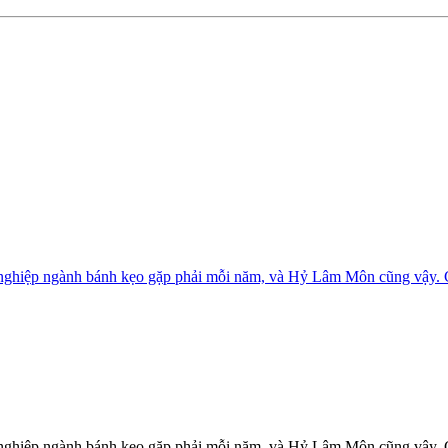
 nghiệp ngành bánh kẹo gặp phải mỗi năm, và Hỷ Lâm Môn cũng vậy. 
 nghiệp ngành bánh kẹo gặp phải mỗi năm, và Hỷ Lâm Môn cũng vậy. 