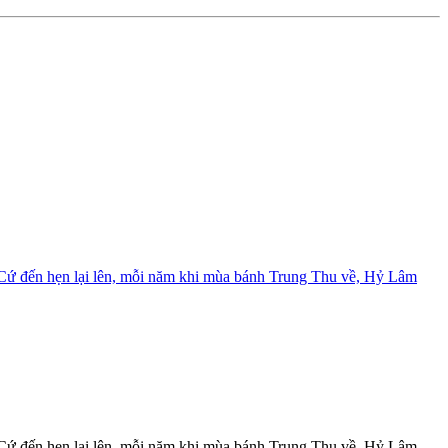
2
Đ
Cứ đến hẹn lại lên, mỗi năm khi mùa bánh Trung Thu về, Hỷ Lâm
≡
h
Cứ đến hẹn lại lên, mỗi năm khi mùa bánh Trung Thu về, Hỷ Lâm