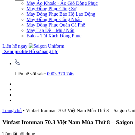
May Áo Khoác - Áo Gió Đồng Phục
May Đồng Phục Công Sở
May Đồng Phục Bảo Hộ Lao Động
May Đồng Phục Công Nhân
May Đồng Phục Quán Cà Phê
May Tạp Dề – Mũ / Nón
Balo – Túi Xách Đồng Phục
Liên hệ ngay
Xem profile
Hồ sơ năng lực
Liên hệ với sale:
0903 370 746
Trang chủ
•
Vinfast Ironman 70.3 Việt Nam Mùa Thứ 8 – Saigon Un
Vinfast Ironman 70.3 Việt Nam Mùa Thứ 8 – Saigon
Tóm tắt nội dung