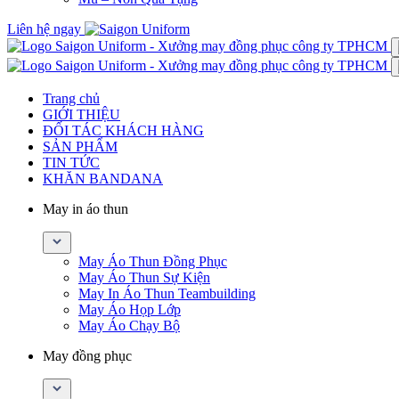
Liên hệ ngay
Trang chủ
GIỚI THIỆU
ĐỐI TÁC KHÁCH HÀNG
SẢN PHẨM
TIN TỨC
KHĂN BANDANA
May in áo thun
May Áo Thun Đồng Phục
May Áo Thun Sự Kiện
May In Áo Thun Teambuilding
May Áo Họp Lớp
May Áo Chạy Bộ
May đồng phục