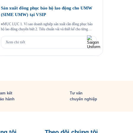
Sản xuất đồng phục bảo hộ lao động cho UMW
May áo 
(SIME UMW) tại VSIP
Một chương
khoảnh khắc
≡MỤC LỤC 1. Vì sao doanh nghiệp sản xuất cần đồng phục bảo
hiệu thông 
hộ lao động chuyên biệt 2. Tiêu chuẩn vải và thiết kế cho từng
cùng sự k
nhóm nhân sự 3. Case study thực tế 403 bộ đồng phục cho Công ty
Xem chi
hào mang đ
UMW tại VSIP 4. Quy trình đặt đồng phục bảo hộ lao động […]
Xem chi tiết
am kết
Tư vấn
ảo hành
chuyên nghiệp
ng tôi
Theo dõi chúng tôi