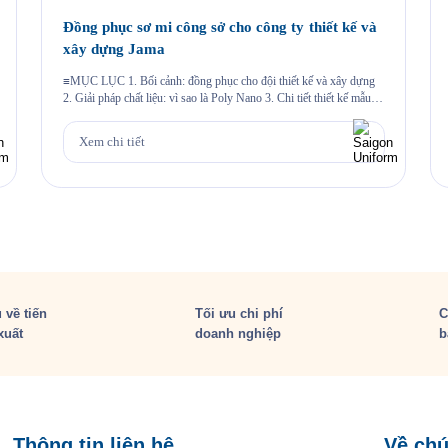
Đồng phục sơ mi công sở cho công ty thiết kế và
xây dựng Jama
≡MỤC LỤC 1. Bối cảnh: đồng phục cho đội thiết kế và xây dựng
2. Giải pháp chất liệu: vì sao là Poly Nano 3. Chi tiết thiết kế mẫu
Jama 4. Đường may và chi tiết thêu 5. Quy trình Saigon Uniform đã
thực hiện cho Jama 6. Câu hỏi thường gặp 6.1. Vải […]
Xem chi tiết
 về tiến
Tối ưu chi phí
C
xuất
doanh nghiệp
b
Thông tin liên hệ
Về chú