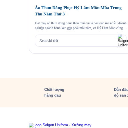
Áo Thun Đồng Phục Hỷ Lâm Môn Mùa Trung
Thu Năm Thứ 3
Đặt may áo thun đồng phục theo mùa vụ là bài toán mà nhiều doanh
nghiệp ngành bánh kẹo gặp phải mỗi năm, và Hỷ Lâm Môn cũng
vậy. Cứ đến hẹn lại lên, mỗi năm khi mùa bánh Trung Thu về, Hỷ
Lâm Môn lại cùng Saigon Uniform chuẩn bị một bộ đồng phục […]
Xem chi tiết
Chất lượng
Dẫn đầu
hàng đầu
độ sản 