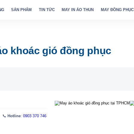
NG
SẢN PHẨM
TIN TỨC
MAY IN ÁO THUN
MAY ĐỒNG PHỤC
 áo khoác gió đồng phục
 📞
Hotline
:
0903 370 746