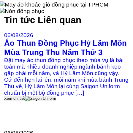
Tin tức
Liên quan
06/08/2026
Áo Thun Đồng Phục Hỷ Lâm Môn
2
Mùa Trung Thu Năm Thứ 3
Đ
Đặt may áo thun đồng phục theo mùa vụ là bài
c
toán mà nhiều doanh nghiệp ngành bánh kẹo
gặp phải mỗi năm, và Hỷ Lâm Môn cũng vậy.
Cứ đến hẹn lại lên, mỗi năm khi mùa bánh Trung
≡
Thu về, Hỷ Lâm Môn lại cùng Saigon Uniform
k
chuẩn bị một bộ đồng phục […]
P
Xem chi tiết
Đ
U
t
Xe
06/08/2026