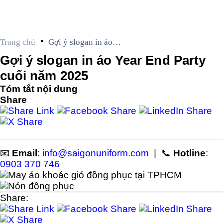
•
Trang chủ
Gợi ý slogan in áo
Year End Party cuối
Gợi ý slogan in áo Year End Party
năm 2025
cuối năm 2025
Tóm tắt nội dung
Share
📧
Email
:
info@saigonuniform.com
| 📞
Hotline
:
0903 370 746
Share: