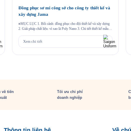
Đồng phục sơ mi công sở cho công ty thiết kế và
xây dựng Jama
≡MỤC LỤC 1. Bối cảnh: đồng phục cho đội thiết kế và xây dựng
2. Giải pháp chất liệu: vì sao là Poly Nano 3. Chi tiết thiết kế mẫu
Jama 4. Đường may và chi tiết thêu 5. Quy trình Saigon Uniform đã
thực hiện cho Jama 6. Câu hỏi thường gặp 6.1. Vải […]
Xem chi tiết
 về tiến
Tối ưu chi phí
C
xuất
doanh nghiệp
b
Thông tin liên hệ
Về chú