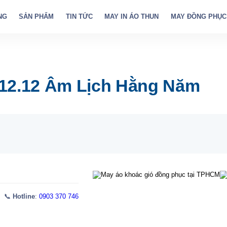
NG
SẢN PHẨM
TIN TỨC
MAY IN ÁO THUN
MAY ĐỒNG PHỤC
 12.12 Âm Lịch Hằng Năm
 📞
Hotline
:
0903 370 746