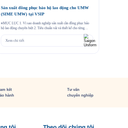
Sản xuất đồng phục bảo hộ lao động cho UMW
May áo 
(SIME UMW) tại VSIP
Một chương
khoảnh khắc
≡MỤC LỤC 1. Vì sao doanh nghiệp sản xuất cần đồng phục bảo
hiệu thông 
hộ lao động chuyên biệt 2. Tiêu chuẩn vải và thiết kế cho từng
cùng sự k
nhóm nhân sự 3. Case study thực tế 403 bộ đồng phục cho Công ty
Xem chi
hào mang đ
UMW tại VSIP 4. Quy trình đặt đồng phục bảo hộ lao động […]
Xem chi tiết
am kết
Tư vấn
ảo hành
chuyên nghiệp
ng tôi
Theo dõi chúng tôi