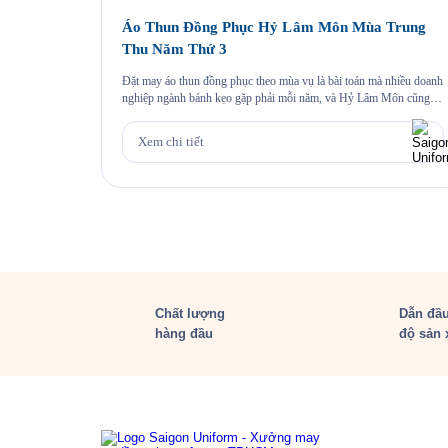
Áo Thun Đồng Phục Hỷ Lâm Môn Mùa Trung
Thu Năm Thứ 3
Đặt may áo thun đồng phục theo mùa vụ là bài toán mà nhiều doanh
nghiệp ngành bánh kẹo gặp phải mỗi năm, và Hỷ Lâm Môn cũng
vậy. Cứ đến hẹn lại lên, mỗi năm khi mùa bánh Trung Thu về, Hỷ
Lâm Môn lại cùng Saigon Uniform chuẩn bị một bộ đồng phục […]
Xem chi tiết
Chất lượng
Dẫn đầu
hàng đầu
độ sản 