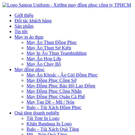
Giới thiệu
Đối tác khách hàng
Sản phẩm
Tin tức
May in áo thun
May Áo Thun Đồng Phục
May Áo Thun Sự Kiện
May In Áo Thun Teambuilding
May Áo Họp Lớp
May Áo Chạy Bộ
May đồng phục
May Áo Khoác - Áo Gió Đồng Phục
May Đồng Phục Công Sở
May Đồng Phục Bảo Hộ Lao Động
May Đồng Phục Công Nhân
May Đồng Phục Quán Cà Phê
May Tạp Dề – Mũ / Nón
Balo – Túi Xách Đồng Phục
Quà tặng doanh nghiệp
Túi Tote In Logo
Khăn Bandana In Logo
Balo – Túi Xách Quà Tặng
Mũ – Nón Quà Tặng