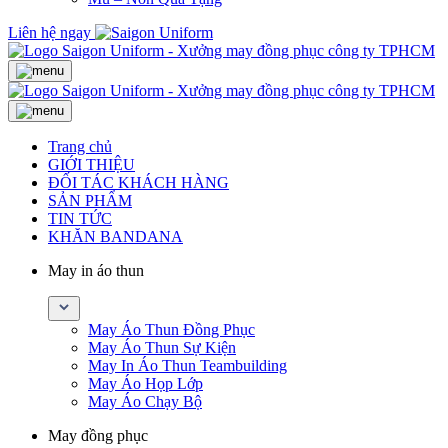
Liên hệ ngay
Trang chủ
GIỚI THIỆU
ĐỐI TÁC KHÁCH HÀNG
SẢN PHẨM
TIN TỨC
KHĂN BANDANA
May in áo thun
May Áo Thun Đồng Phục
May Áo Thun Sự Kiện
May In Áo Thun Teambuilding
May Áo Họp Lớp
May Áo Chạy Bộ
May đồng phục