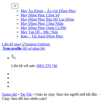
May Áo Khoác - Áo Gió Đồng Phục
May Đồng Phục Công Sở
May Đồng Phục Bảo Hộ Lao Động
May Đồng Phục Công Nhân
May Đồng Phục Quán Cà Phê
May Tạp Dề – Mũ / Nón
Balo – Túi Xách Đồng Phục
Liên hệ ngay
Xem profile
Hồ sơ năng lực
Liên hệ với sale:
0903 370 746
Trang chủ
•
Tin Tức
•
Giáo án chạy 5km cho người mới bắt đầu –
Chạy 5km đốt bao nhiêu calo?