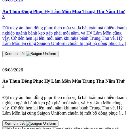
2
Áo Thun Đồng Phục Hỷ Lâm Môn Mùa Trung Thu Năm Thứ
3
Đ
Đặt may áo thun đồng phục theo mùa vụ là bài toán mà nhiều doanh
nghiệp ngành bánh kẹo gặp phải mỗi năm, và Hỷ Lâm Môn cũng
≡
vậy. Cứ đến hẹn lại lên, mỗi năm khi mùa bánh Trung Thu về, Hỷ
2
Lâm Môn lại cùng Saigon Uniform chuẩn bị một bộ đồng phục […]
J
t
Xem chi tiết
06/08/2026
Áo Thun Đồng Phục Hỷ Lâm Môn Mùa Trung Thu Năm Thứ
3
Đặt may áo thun đồng phục theo mùa vụ là bài toán mà nhiều doanh
nghiệp ngành bánh kẹo gặp phải mỗi năm, và Hỷ Lâm Môn cũng
vậy. Cứ đến hẹn lại lên, mỗi năm khi mùa bánh Trung Thu về, Hỷ
Lâm Môn lại cùng Saigon Uniform chuẩn bị một bộ đồng phục […]
Xem chi tiết