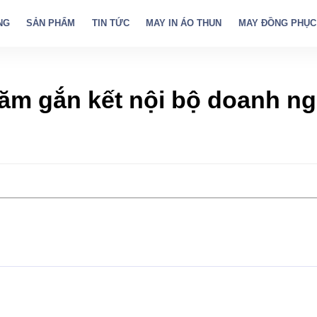
NG
SẢN PHẨM
TIN TỨC
MAY IN ÁO THUN
MAY ĐỒNG PHỤC
năm gắn kết nội bộ doanh n