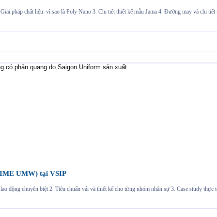
i pháp chất liệu: vì sao là Poly Nano 3. Chi tiết thiết kế mẫu Jama 4. Đường may và chi tiết
(SIME UMW) tại VSIP
o động chuyên biệt 2. Tiêu chuẩn vải và thiết kế cho từng nhóm nhân sự 3. Case study thực