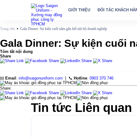
GIỚI THIỆU
ĐỐI TÁC KHÁCH HÀ
•
Trang chủ
Gala Dinner: Sự kiện cuối năm gắn kết nội bộ doanh nghiệp
Gala Dinner: Sự kiện cuối 
Tóm tắt nội dung
Share
📧
Email
:
info@saigonuniform.com
| 📞
Hotline
:
0903 370 746
Share:
Tin tức
Liên quan