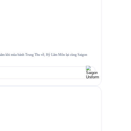
22/07/2026
Đồng phục s
i năm khi mùa bánh Trung Thu về, Hỷ Lâm Môn lại cùng Saigon
≡MỤC LỤC 1. Bối 
thường gặp 6.1.
Xem chi tiế