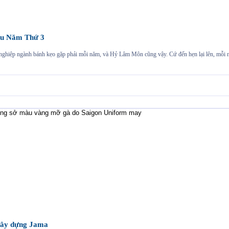
u Năm Thứ 3
h nghiệp ngành bánh kẹo gặp phải mỗi năm, và Hỷ Lâm Môn cũng vậy. Cứ đến hẹn lại lên, mỗ
 xây dựng Jama