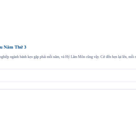
u Năm Thứ 3
h nghiệp ngành bánh kẹo gặp phải mỗi năm, và Hỷ Lâm Môn cũng vậy. Cứ đến hẹn lại lên, mỗ