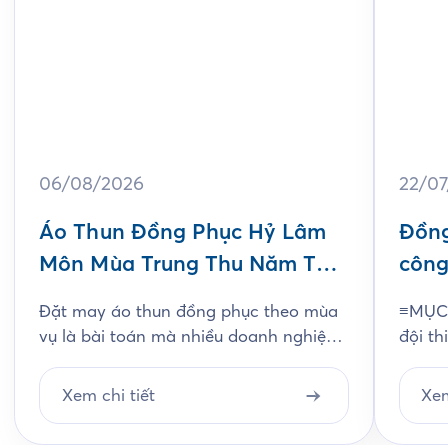
06/08/2026
22/0
Áo Thun Đồng Phục Hỷ Lâm
Đồng
Môn Mùa Trung Thu Năm Thứ
công
3
Jam
Đặt may áo thun đồng phục theo mùa
≡MỤC 
vụ là bài toán mà nhiều doanh nghiệp
đội th
ngành bánh kẹo gặp phải mỗi năm, và
chất l
Hỷ Lâm Môn cũng vậy. Cứ đến hẹn lại
thiết
Xem chi tiết
Xem
lên, mỗi năm khi mùa bánh Trung Thu
chi ti
về, Hỷ Lâm Môn lại cùng Saigon
Unifo