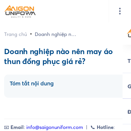
•
Trang chủ
Doanh nghiệp nào
nên may áo thun
đồng phục giá rẻ?
Doanh nghiệp nào nên may áo
thun đồng phục giá rẻ?
Tóm tắt nội dung
G
Đ
📧
Email
:
info@saigonuniform.com
| 📞
Hotline
: