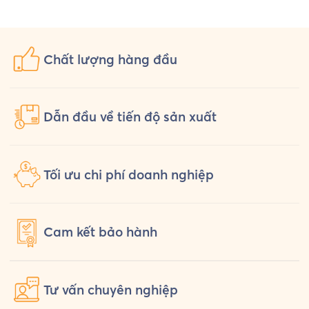
Uniform chuẩn bị một bộ đồng phục
hỏi th
[…]
Chất lượng
hàng đầu
Dẫn đầu về tiến độ sản xuất
Tối ưu chi phí doanh nghiệp
Cam kết
bảo hành
Tư vấn
chuyên nghiệp