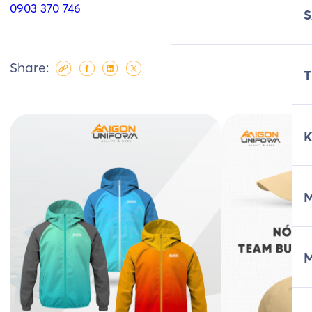
0903 370 746
Share:
T
M