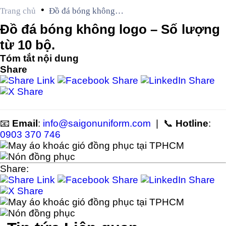
•
Trang chủ
Đồ đá bóng không
logo – Số lượng từ
Đồ đá bóng không logo – Số lượng
10 bộ.
từ 10 bộ.
Tóm tắt nội dung
Share
📧
Email
:
info@saigonuniform.com
| 📞
Hotline
:
0903 370 746
Share: