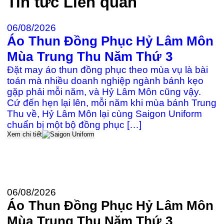
Tin tức
Liên quan
06/08/2026
Áo Thun Đồng Phục Hỷ Lâm Môn
2
Mùa Trung Thu Năm Thứ 3
Đ
Đặt may áo thun đồng phục theo mùa vụ là bài
c
toán mà nhiều doanh nghiệp ngành bánh kẹo
gặp phải mỗi năm, và Hỷ Lâm Môn cũng vậy.
Cứ đến hẹn lại lên, mỗi năm khi mùa bánh Trung
≡
Thu về, Hỷ Lâm Môn lại cùng Saigon Uniform
k
chuẩn bị một bộ đồng phục […]
P
Xem chi tiết
Đ
U
t
Xe
06/08/2026
Áo Thun Đồng Phục Hỷ Lâm Môn
Mùa Trung Thu Năm Thứ 3