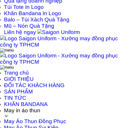
Quà tặng doanh nghiệp
Túi Tote In Logo
Khăn Bandana In Logo
Balo – Túi Xách Quà Tặng
Mũ – Nón Quà Tặng
Liên hệ ngay
Trang chủ
GIỚI THIỆU
ĐỐI TÁC KHÁCH HÀNG
SẢN PHẨM
TIN TỨC
KHĂN BANDANA
May in áo thun
May Áo Thun Đồng Phục
May Áo Thun Sự Kiện