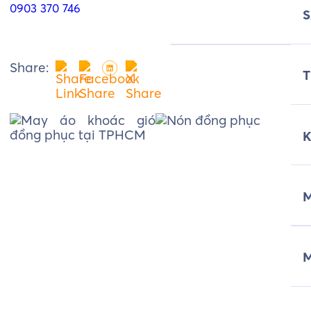
0903 370 746
Share:
T
M