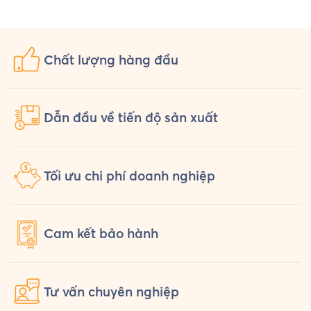
Uniform chuẩn bị một bộ đồng phục
hỏi th
[…]
Chất lượng
hàng đầu
Dẫn đầu về tiến độ sản xuất
Tối ưu chi phí doanh nghiệp
Cam kết
bảo hành
Tư vấn
chuyên nghiệp