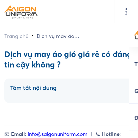
•
Trang chủ
Dịch vụ may áo
gió giá rẻ có đáng
tin cậy không ?
Dịch vụ may áo gió giá rẻ có đáng
tin cậy không ?
Tóm tắt nội dung
G
Đ
📧
Email
:
info@saigonuniform.com
| 📞
Hotline
: