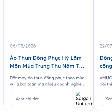
06/08/2026
22/0
Áo Thun Đồng Phục Hỷ Lâm
Đồng
Môn Mùa Trung Thu Năm Thứ
công
3
Jam
Đặt may áo thun đồng phục theo mùa
≡MỤC 
vụ là bài toán mà nhiều doanh nghiệp
đội th
ngành bánh kẹo gặp phải mỗi năm, và
chất l
Hỷ Lâm Môn cũng vậy. Cứ đến hẹn lại
thiết
Xem chi tiết
Xem
lên, mỗi năm khi mùa bánh Trung Thu
chi ti
về, Hỷ Lâm Môn lại cùng Saigon
Unifo