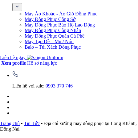
May Áo Khoác - Áo Gió Đồng Phục
May Đồng Phục Công Sở
May Đồng Phục Bảo Hộ Lao Động
May Đồng Phục Công Nhân
May Đồng Phục Quán Cà Phê
May Tạp Dề – Mũ / Nón
Balo – Túi Xách Đồng Phục
Liên hệ ngay
Xem profile
Hồ sơ năng lực
Liên hệ với sale:
0903 370 746
Trang chủ
•
Tin Tức
•
Địa chỉ xưởng may đồng phục tại Long Khánh,
Đồng Nai