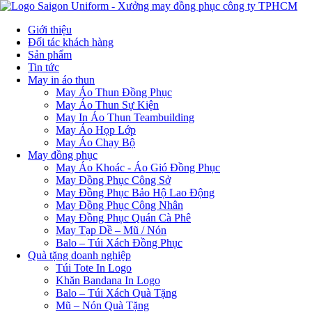
Giới thiệu
Đối tác khách hàng
Sản phẩm
Tin tức
May in áo thun
May Áo Thun Đồng Phục
May Áo Thun Sự Kiện
May In Áo Thun Teambuilding
May Áo Họp Lớp
May Áo Chạy Bộ
May đồng phục
May Áo Khoác - Áo Gió Đồng Phục
May Đồng Phục Công Sở
May Đồng Phục Bảo Hộ Lao Động
May Đồng Phục Công Nhân
May Đồng Phục Quán Cà Phê
May Tạp Dề – Mũ / Nón
Balo – Túi Xách Đồng Phục
Quà tặng doanh nghiệp
Túi Tote In Logo
Khăn Bandana In Logo
Balo – Túi Xách Quà Tặng
Mũ – Nón Quà Tặng