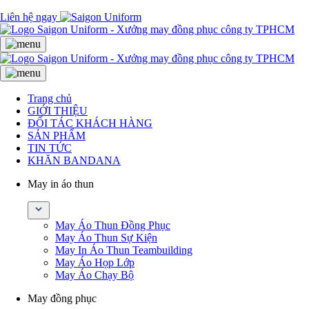
Liên hệ ngay
Trang chủ
GIỚI THIỆU
ĐỐI TÁC KHÁCH HÀNG
SẢN PHẨM
TIN TỨC
KHĂN BANDANA
May in áo thun
May Áo Thun Đồng Phục
May Áo Thun Sự Kiện
May In Áo Thun Teambuilding
May Áo Họp Lớp
May Áo Chạy Bộ
May đồng phục