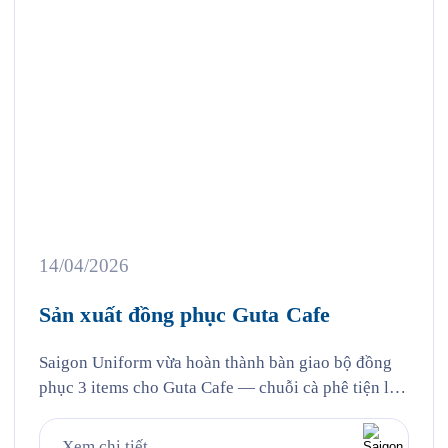
14/04/2026
Sản xuất đồng phục Guta Cafe
Saigon Uniform vừa hoàn thành bàn giao bộ đồng
phục 3 items cho Guta Cafe — chuỗi cà phê tiện lợi
với hơn 100 cửa hàng trên toàn quốc, nơi mà hàng
triệu người Việt đã quen với thói quen “dừng lại tí
Xem chi tiết