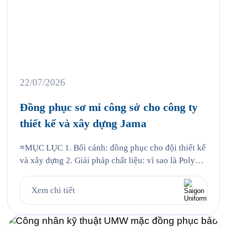
22/07/2026
Đồng phục sơ mi công sở cho công ty
thiết kế và xây dựng Jama
≡MỤC LỤC 1. Bối cảnh: đồng phục cho đội thiết kế
và xây dựng 2. Giải pháp chất liệu: vì sao là Poly
Nano 3. Chi tiết thiết kế mẫu Jama 4. Đường may và
chi tiết thêu 5. Quy trình Saigon Uniform đã thực
Xem chi tiết
hiện cho Jama 6. Câu hỏi thường gặp 6.1. Vải […]