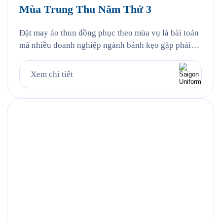
Mùa Trung Thu Năm Thứ 3
Đặt may áo thun đồng phục theo mùa vụ là bài toán
mà nhiều doanh nghiệp ngành bánh kẹo gặp phải
mỗi năm, và Hỷ Lâm Môn cũng vậy. Cứ đến hẹn lại
lên, mỗi năm khi mùa bánh Trung Thu về, Hỷ Lâm
Xem chi tiết
Môn lại cùng Saigon Uniform chuẩn bị một bộ đồng
phục […]