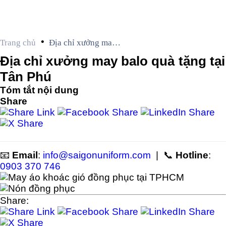
•
Trang chủ
Địa chỉ xưởng may
balo quà tặng tại Tân
Địa chỉ xưởng may balo quà tặng tại
Phú
Tân Phú
Tóm tắt nội dung
Share
📧
Email
:
info@saigonuniform.com
| 📞
Hotline
:
0903 370 746
Share: