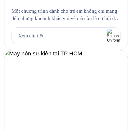
Một chương trình dành cho trẻ em không chỉ mang
đến những khoảnh khắc vui vẻ mà còn là cơ hội để
lan tỏa hình ảnh thương hiệu thông qua những thiết
kế đồng phục ấn tượng. Đồng hành cùng sự kiện
Xem chi tiết
SUNHOUSE KIDS DAY 2026, Saigon Uniform tự
hào mang đến giải pháp tư […]