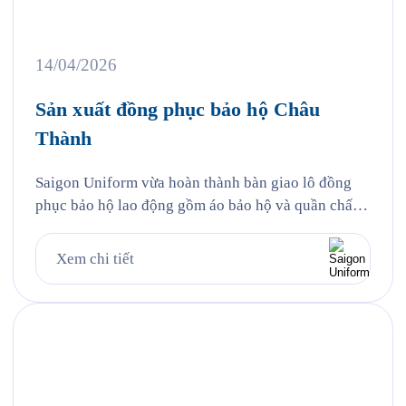
14/04/2026
Sản xuất đồng phục bảo hộ Châu
Thành
Saigon Uniform vừa hoàn thành bàn giao lô đồng
phục bảo hộ lao động gồm áo bảo hộ và quần chất
liệu kaki thun cho Công ty TNHH TMDV Xăng dầu
Châu Thành (Châu Thành Petro) — một trong
Xem chi tiết
những thương nhân phân phối xăng dầu lớn tại khu
vực phía Nam với hệ thống […]