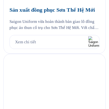
Sản xuất đồng phục Sơn Thế Hệ Mới
Saigon Uniform vừa hoàn thành bàn giao lô đồng
phục áo thun cổ trụ cho Sơn Thế Hệ Mới. Với chất
liệu vải cá sấu Poly kết hợp công nghệ in lụa sắc
nét, áo đồng phục không chỉ đảm bảo tính năng mặc
Xem chi tiết
hàng ngày mà còn trở thành công cụ nhận diện
thương hiệu […]