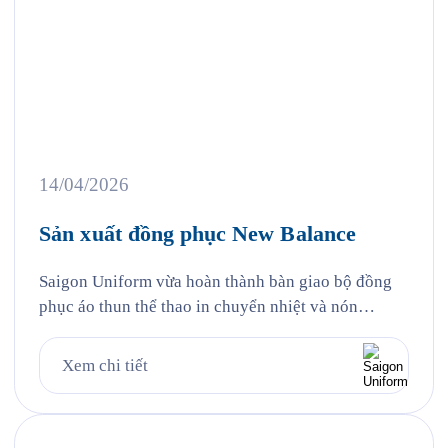
14/04/2026
Sản xuất đồng phục New Balance
Saigon Uniform vừa hoàn thành bàn giao bộ đồng
phục áo thun thể thao in chuyển nhiệt và nón
trekking vải che chống nắng đến cổ cho New
Balance Việt Nam — đại diện của thương hiệu thể
Xem chi tiết
thao Mỹ được thành lập từ năm 1906 tại Boston,
một trong những thương hiệu thể thao […]