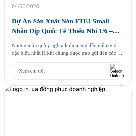
04/06/2026
Dự Án Sản Xuất Nón FTELSmall
Nhân Dịp Quốc Tế Thiếu Nhi 1/6 –
FPT Telecom
Những món quà ý nghĩa luôn mang đến niềm vui
đặc biệt, nhất là khi chúng được trao gửi đến các em
nhỏ bằng tất cả sự yêu thương và quan tâm. Nhân
dịp Quốc tế Thiếu nhi 1/6, Saigon Uniform rất vinh
Xem chi tiết
dự được đồng hành cùng FPT Telecom trong dự án
sản xuất […]