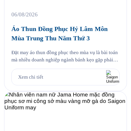
06/08/2026
Áo Thun Đồng Phục Hỷ Lâm Môn
Mùa Trung Thu Năm Thứ 3
Đặt may áo thun đồng phục theo mùa vụ là bài toán
mà nhiều doanh nghiệp ngành bánh kẹo gặp phải
mỗi năm, và Hỷ Lâm Môn cũng vậy. Cứ đến hẹn lại
lên, mỗi năm khi mùa bánh Trung Thu về, Hỷ Lâm
Xem chi tiết
Môn lại cùng Saigon Uniform chuẩn bị một bộ đồng
phục […]