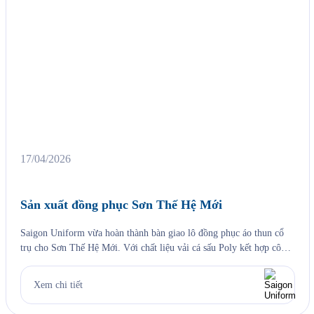
17/04/2026
Sản xuất đồng phục Sơn Thế Hệ Mới
Saigon Uniform vừa hoàn thành bàn giao lô đồng phục áo thun cổ
trụ cho Sơn Thế Hệ Mới. Với chất liệu vải cá sấu Poly kết hợp công
nghệ in lụa sắc nét, áo đồng phục không chỉ đảm bảo tính năng mặc
hàng ngày mà còn trở thành công cụ nhận diện thương hiệu […]
Xem chi tiết