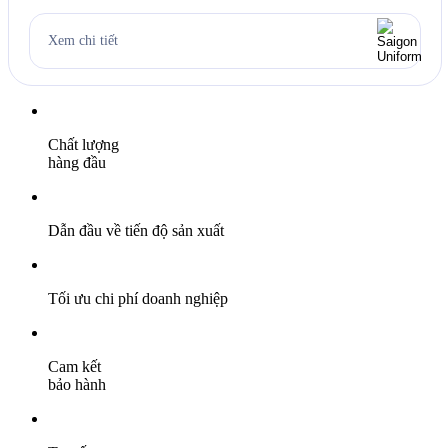
quốc, nơi mà hàng triệu người Việt đã quen với thói quen “dừng lại
tí và làm ly Guta nhé!” mỗi ngày. Bộ đồng phục gồm áo […]
Xem chi tiết
Chất lượng
hàng đầu
Dẫn đầu về tiến độ sản xuất
Tối ưu chi phí doanh nghiệp
Cam kết
bảo hành