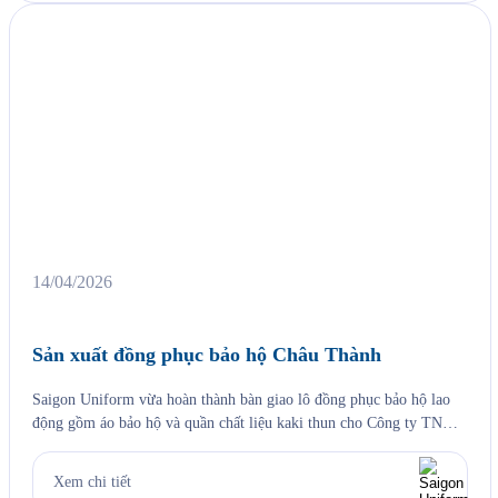
14/04/2026
Sản xuất đồng phục bảo hộ Châu Thành
Saigon Uniform vừa hoàn thành bàn giao lô đồng phục bảo hộ lao
động gồm áo bảo hộ và quần chất liệu kaki thun cho Công ty TNHH
TMDV Xăng dầu Châu Thành (Châu Thành Petro) — một trong
những thương nhân phân phối xăng dầu lớn tại khu vực phía Nam
Xem chi tiết
với hệ thống […]