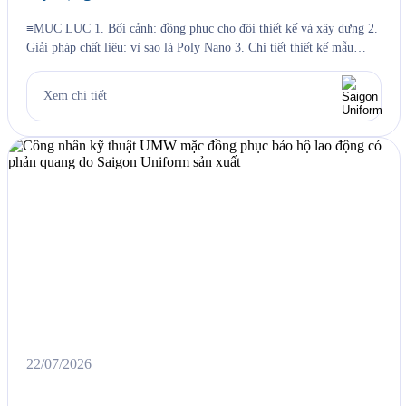
≡MỤC LỤC 1. Bối cảnh: đồng phục cho đội thiết kế và xây dựng 2.
Giải pháp chất liệu: vì sao là Poly Nano 3. Chi tiết thiết kế mẫu
Jama 4. Đường may và chi tiết thêu 5. Quy trình Saigon Uniform đã
thực hiện cho Jama 6. Câu hỏi thường gặp 6.1. Vải […]
Xem chi tiết
22/07/2026