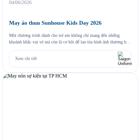
04/06/2026
May áo thun Sunhouse Kids Day 2026
Một chương trình dành cho trẻ em không chỉ mang đến những
khoảnh khắc vui vẻ mà còn là cơ hội để lan tỏa hình ảnh thương hiệu
thông qua những thiết kế đồng phục ấn tượng. Đồng hành cùng sự
kiện SUNHOUSE KIDS DAY 2026, Saigon Uniform tự hào mang
Xem chi tiết
đến giải pháp tư […]