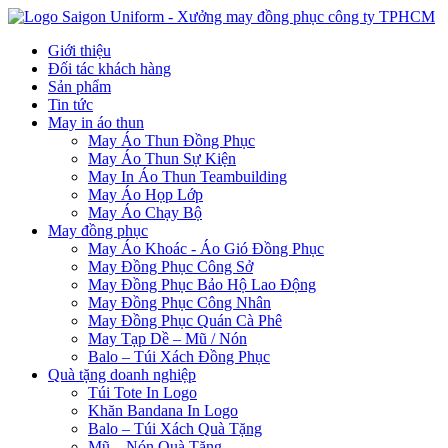
Giới thiệu
Đối tác khách hàng
Sản phẩm
Tin tức
May in áo thun
May Áo Thun Đồng Phục
May Áo Thun Sự Kiện
May In Áo Thun Teambuilding
May Áo Họp Lớp
May Áo Chạy Bộ
May đồng phục
May Áo Khoác - Áo Gió Đồng Phục
May Đồng Phục Công Sở
May Đồng Phục Bảo Hộ Lao Động
May Đồng Phục Công Nhân
May Đồng Phục Quán Cà Phê
May Tạp Dề – Mũ / Nón
Balo – Túi Xách Đồng Phục
Quà tặng doanh nghiệp
Túi Tote In Logo
Khăn Bandana In Logo
Balo – Túi Xách Quà Tặng
Mũ – Nón Quà Tặng