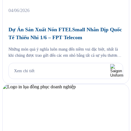
04/06/2026
Dự Án Sản Xuất Nón FTELSmall Nhân Dịp Quốc
Tế Thiếu Nhi 1/6 – FPT Telecom
Những món quà ý nghĩa luôn mang đến niềm vui đặc biệt, nhất là
khi chúng được trao gửi đến các em nhỏ bằng tất cả sự yêu thương
và quan tâm. Nhân dịp Quốc tế Thiếu nhi 1/6, Saigon Uniform rất
vinh dự được đồng hành cùng FPT Telecom trong dự án sản xuất
Xem chi tiết
[…]