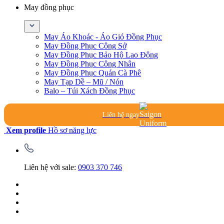
May đồng phục
May Áo Khoác - Áo Gió Đồng Phục
May Đồng Phục Công Sở
May Đồng Phục Bảo Hộ Lao Động
May Đồng Phục Công Nhân
May Đồng Phục Quán Cà Phê
May Tạp Dề – Mũ / Nón
Balo – Túi Xách Đồng Phục
Liên hệ ngay
Xem profile
Hồ sơ năng lực
Liên hệ với sale:
0903 370 746