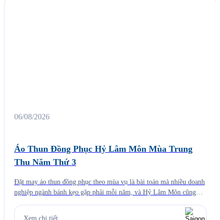
06/08/2026
Áo Thun Đồng Phục Hỷ Lâm Môn Mùa Trung
Thu Năm Thứ 3
Đặt may áo thun đồng phục theo mùa vụ là bài toán mà nhiều doanh
nghiệp ngành bánh kẹo gặp phải mỗi năm, và Hỷ Lâm Môn cũng
vậy. Cứ đến hẹn lại lên, mỗi năm khi mùa bánh Trung Thu về, Hỷ
Lâm Môn lại cùng Saigon Uniform chuẩn bị một bộ đồng phục […]
Xem chi tiết