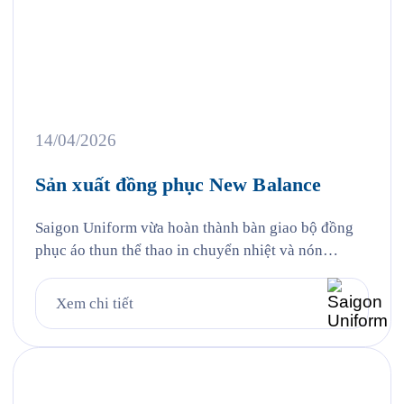
14/04/2026
Sản xuất đồng phục New Balance
Saigon Uniform vừa hoàn thành bàn giao bộ đồng
phục áo thun thể thao in chuyển nhiệt và nón
trekking vải che chống nắng đến cổ cho New
Balance Việt Nam — đại diện của thương hiệu thể
Xem chi tiết
thao Mỹ được thành lập từ năm 1906 tại Boston,
một trong những thương hiệu thể thao […]