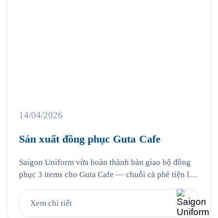
14/04/2026
Sản xuất đồng phục Guta Cafe
Saigon Uniform vừa hoàn thành bàn giao bộ đồng
phục 3 items cho Guta Cafe — chuỗi cà phê tiện lợi
với hơn 100 cửa hàng trên toàn quốc, nơi mà hàng
triệu người Việt đã quen với thói quen “dừng lại tí
Xem chi tiết
và làm ly Guta nhé!” mỗi ngày. Bộ đồng phục gồm