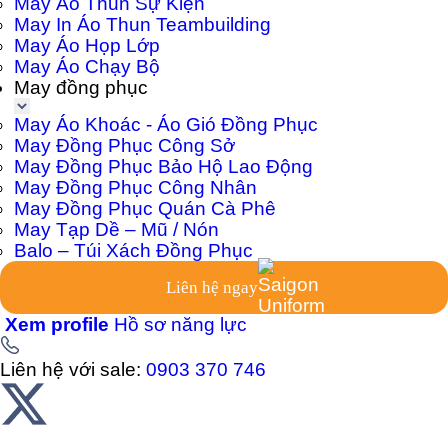
May Áo Thun Sự Kiện
May In Áo Thun Teambuilding
May Áo Họp Lớp
May Áo Chạy Bộ
May đồng phục
May Áo Khoác - Áo Gió Đồng Phục
May Đồng Phục Công Sở
May Đồng Phục Bảo Hộ Lao Động
May Đồng Phục Công Nhân
May Đồng Phục Quán Cà Phê
May Tạp Dề – Mũ / Nón
Balo – Túi Xách Đồng Phục
Liên hệ ngay
Xem profile
Hồ sơ năng lực
Liên hệ với sale:
0903 370 746