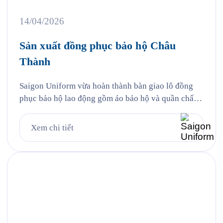
14/04/2026
Sản xuất đồng phục bảo hộ Châu
Thành
Saigon Uniform vừa hoàn thành bàn giao lô đồng
phục bảo hộ lao động gồm áo bảo hộ và quần chất
liệu kaki thun cho Công ty TNHH TMDV Xăng dầu
Châu Thành (Châu Thành Petro) — một trong
Xem chi tiết
những thương nhân phân phối xăng dầu lớn tại khu
vực phía Nam với hệ thống […]