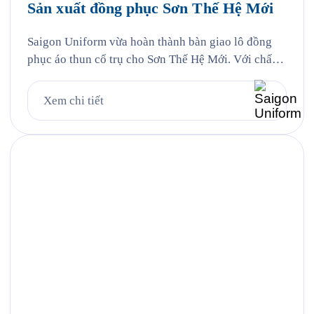
Sản xuất đồng phục Sơn Thế Hệ Mới
Saigon Uniform vừa hoàn thành bàn giao lô đồng
phục áo thun cổ trụ cho Sơn Thế Hệ Mới. Với chất
liệu vải cá sấu Poly kết hợp công nghệ in lụa sắc
nét, áo đồng phục không chỉ đảm bảo tính năng mặc
Xem chi tiết
hàng ngày mà còn trở thành công cụ nhận diện
thương hiệu […]