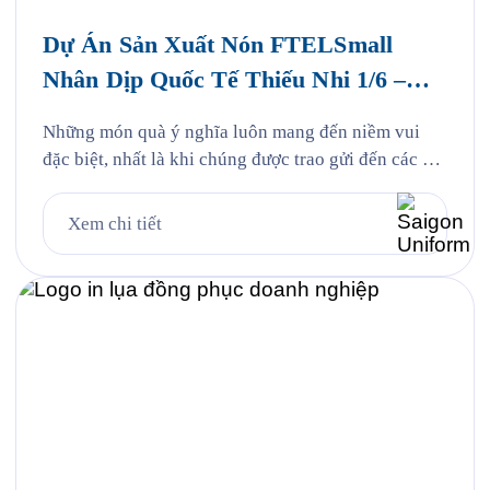
Dự Án Sản Xuất Nón FTELSmall
Nhân Dịp Quốc Tế Thiếu Nhi 1/6 –
FPT Telecom
Những món quà ý nghĩa luôn mang đến niềm vui
đặc biệt, nhất là khi chúng được trao gửi đến các em
nhỏ bằng tất cả sự yêu thương và quan tâm. Nhân
dịp Quốc tế Thiếu nhi 1/6, Saigon Uniform rất vinh
Xem chi tiết
dự được đồng hành cùng FPT Telecom trong dự án
sản xuất […]