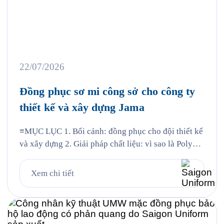
22/07/2026
Đồng phục sơ mi công sở cho công ty
thiết kế và xây dựng Jama
≡MỤC LỤC 1. Bối cảnh: đồng phục cho đội thiết kế
và xây dựng 2. Giải pháp chất liệu: vì sao là Poly
Nano 3. Chi tiết thiết kế mẫu Jama 4. Đường may và
chi tiết thêu 5. Quy trình Saigon Uniform đã thực
Xem chi tiết
hiện cho Jama 6. Câu hỏi thường gặp 6.1. Vải […]