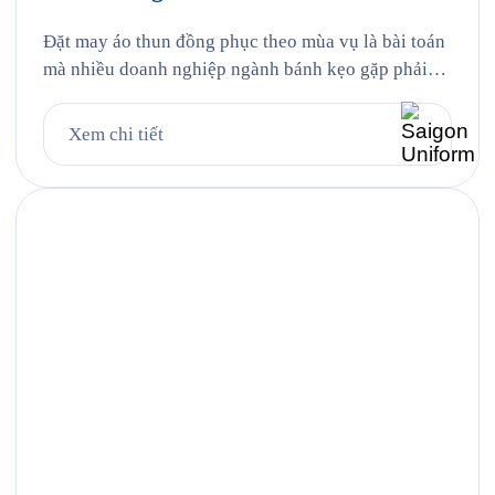
Đặt may áo thun đồng phục theo mùa vụ là bài toán
mà nhiều doanh nghiệp ngành bánh kẹo gặp phải
mỗi năm, và Hỷ Lâm Môn cũng vậy. Cứ đến hẹn lại
lên, mỗi năm khi mùa bánh Trung Thu về, Hỷ Lâm
Xem chi tiết
Môn lại cùng Saigon Uniform chuẩn bị một bộ đồng
phục […]