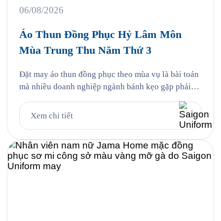
06/08/2026
Áo Thun Đồng Phục Hỷ Lâm Môn
Mùa Trung Thu Năm Thứ 3
Đặt may áo thun đồng phục theo mùa vụ là bài toán
mà nhiều doanh nghiệp ngành bánh kẹo gặp phải
mỗi năm, và Hỷ Lâm Môn cũng vậy. Cứ đến hẹn lại
lên, mỗi năm khi mùa bánh Trung Thu về, Hỷ Lâm
Xem chi tiết
Môn lại cùng Saigon Uniform chuẩn bị một bộ đồng
phục […]