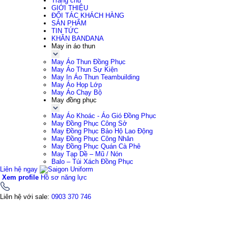
Trang chủ
GIỚI THIỆU
ĐỐI TÁC KHÁCH HÀNG
SẢN PHẨM
TIN TỨC
KHĂN BANDANA
May in áo thun
May Áo Thun Đồng Phục
May Áo Thun Sự Kiện
May In Áo Thun Teambuilding
May Áo Họp Lớp
May Áo Chạy Bộ
May đồng phục
May Áo Khoác - Áo Gió Đồng Phục
May Đồng Phục Công Sở
May Đồng Phục Bảo Hộ Lao Động
May Đồng Phục Công Nhân
May Đồng Phục Quán Cà Phê
May Tạp Dề – Mũ / Nón
Balo – Túi Xách Đồng Phục
Liên hệ ngay
Xem profile
Hồ sơ năng lực
Liên hệ với sale:
0903 370 746