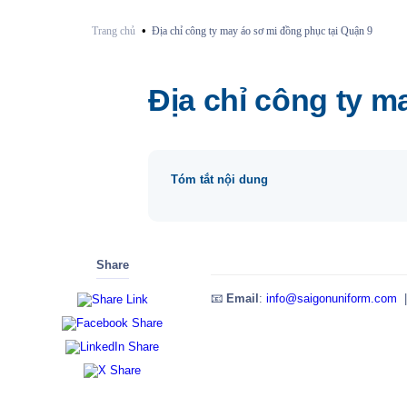
•
Trang chủ
Địa chỉ công ty may áo sơ mi đồng phục tại Quận 9
Địa chỉ công ty m
Tóm tắt nội dung
Share
📧
Email
:
info@saigonuniform.com
|