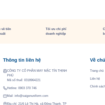
 về tiến
Tối ưu chi phí
C
xuất
doanh nghiệp
b
Thông tin liên hệ
Về chú
CÔNG TY CỔ PHẦN MAY MẶC TÍN THỊNH
Trang chủ
PHÚ
Liên hệ
Mã số thuế: 0318964221
Chính sác
Hotline:
0903 370 746
Mail:
info@saigonuniform.com
Địa chỉ: 21/6 Lê Thị Hà, xã Đông Thạnh, TP