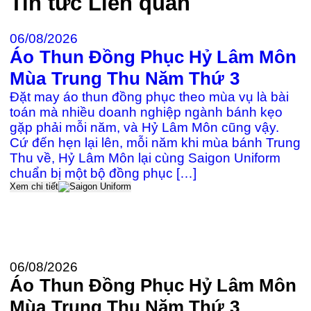
Tin tức
Liên quan
06/08/2026
Áo Thun Đồng Phục Hỷ Lâm Môn
2
Mùa Trung Thu Năm Thứ 3
Đ
Đặt may áo thun đồng phục theo mùa vụ là bài
c
toán mà nhiều doanh nghiệp ngành bánh kẹo
gặp phải mỗi năm, và Hỷ Lâm Môn cũng vậy.
Cứ đến hẹn lại lên, mỗi năm khi mùa bánh Trung
≡
Thu về, Hỷ Lâm Môn lại cùng Saigon Uniform
k
chuẩn bị một bộ đồng phục […]
P
Xem chi tiết
Đ
U
t
Xe
06/08/2026
Áo Thun Đồng Phục Hỷ Lâm Môn
Mùa Trung Thu Năm Thứ 3