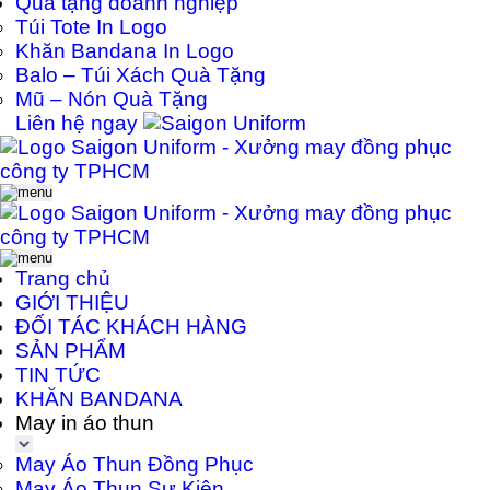
Quà tặng doanh nghiệp
Túi Tote In Logo
Khăn Bandana In Logo
Balo – Túi Xách Quà Tặng
Mũ – Nón Quà Tặng
Liên hệ ngay
Trang chủ
GIỚI THIỆU
ĐỐI TÁC KHÁCH HÀNG
SẢN PHẨM
TIN TỨC
KHĂN BANDANA
May in áo thun
May Áo Thun Đồng Phục
May Áo Thun Sự Kiện