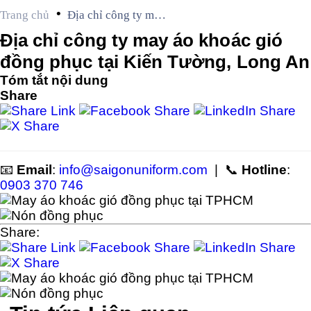
•
Trang chủ
Địa chỉ công ty may
áo khoác gió đồng
Địa chỉ công ty may áo khoác gió
phục tại Kiến Tường,
đồng phục tại Kiến Tường, Long An
Long An
Tóm tắt nội dung
Share
📧
Email
:
info@saigonuniform.com
| 📞
Hotline
:
0903 370 746
Share: