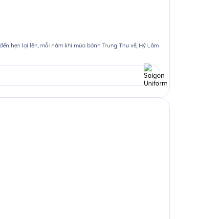
22/07/2026
Đồng phục 
ến hẹn lại lên, mỗi năm khi mùa bánh Trung Thu về, Hỷ Lâm
≡MỤC LỤC 1. Bố
hiện cho Jama 
Xem chi ti