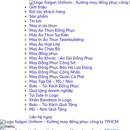
Giới thiệu
Đối tác khách hàng
Sản phẩm
Tin tức
May in áo thun
May Áo Thun Đồng Phục
May Áo Thun Sự Kiện
May In Áo Thun Teambuilding
May Áo Họp Lớp
May Áo Chạy Bộ
May đồng phục
May Áo Khoác - Áo Gió Đồng Phục
May Đồng Phục Công Sở
May Đồng Phục Bảo Hộ Lao Động
May Đồng Phục Công Nhân
May Đồng Phục Quán Cà Phê
May Tạp Dề – Mũ / Nón
Balo – Túi Xách Đồng Phục
Quà tặng doanh nghiệp
Túi Tote In Logo
Khăn Bandana In Logo
Balo – Túi Xách Quà Tặng
Mũ – Nón Quà Tặng
Liên hệ ngay