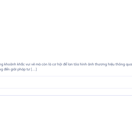
g khoảnh khắc vui vẻ mà còn là cơ hội để lan tỏa hình ảnh thương hiệu thông qu
g đến giải pháp tư […]