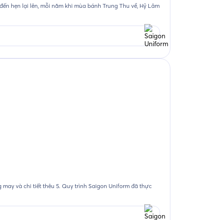
ến hẹn lại lên, mỗi năm khi mùa bánh Trung Thu về, Hỷ Lâm
g may và chi tiết thêu 5. Quy trình Saigon Uniform đã thực