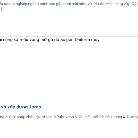
ều doanh nghiệp ngành bánh kẹo gặp phải mỗi năm, và Hỷ Lâm Môn cũng vậy. Cứ đ
…]
ế và xây dựng Jama
 2. Giải pháp chất liệu: vì sao là Poly Nano 3. Chi tiết thiết kế mẫu Jama 4. Đườn