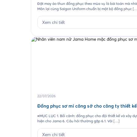
Đặt may áo thun đồng phục theo mùa vụ là bài toán mà nhi
Môn lại cùng Saigon Uniform chuẩn bị một bộ đồng phục [
Xem chi tiết
22/07/2026
Đồng phục sơ mi công sở cho công ty thiết k
≡MỤC LỤC 1. Bối cảnh: đồng phục cho đội thiết kế và xây dựng
hiện cho Jama 6. Câu hỏi thường gặp 6.1. Vải […]
Xem chi tiết