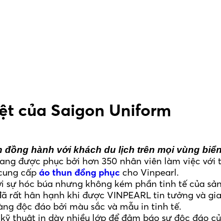
ệt của Saigon Uniform
n đồng hành với khách du lịch trên mọi vùng biển
ang được phục bởi hơn 350 nhân viên làm việc với ti
 cung cấp
áo thun đồng phục
cho Vinpearl.
bởi sự hóc búa nhưng không kém phần tinh tế của sả
đã rất hân hạnh khi được VINPEARL tin tưởng và gia
ng độc đáo bởi màu sắc và mẫu in tinh tế.
 kỹ thuật in dày nhiều lớp để đảm báo sự độc đáo c