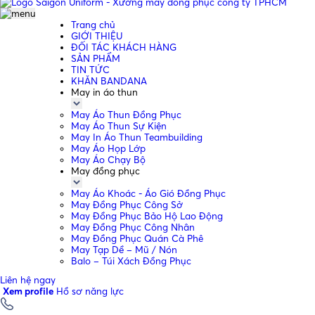
Trang chủ
GIỚI THIỆU
ĐỐI TÁC KHÁCH HÀNG
SẢN PHẨM
TIN TỨC
KHĂN BANDANA
May in áo thun
May Áo Thun Đồng Phục
May Áo Thun Sự Kiện
May In Áo Thun Teambuilding
May Áo Họp Lớp
May Áo Chạy Bộ
May đồng phục
May Áo Khoác - Áo Gió Đồng Phục
May Đồng Phục Công Sở
May Đồng Phục Bảo Hộ Lao Động
May Đồng Phục Công Nhân
May Đồng Phục Quán Cà Phê
May Tạp Dề – Mũ / Nón
Balo – Túi Xách Đồng Phục
Liên hệ ngay
Xem profile
Hồ sơ năng lực