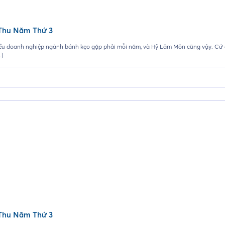
Thu Năm Thứ 3
ều doanh nghiệp ngành bánh kẹo gặp phải mỗi năm, và Hỷ Lâm Môn cũng vậy. Cứ đ
…]
Thu Năm Thứ 3