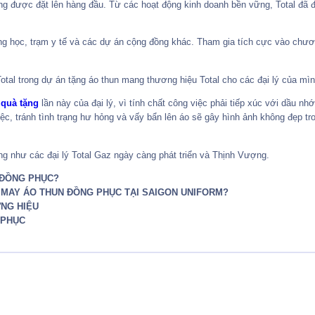
ng được đặt lên hàng đầu. Từ các hoạt động kinh doanh bền vững, Total đã 
ng học, trạm y tế và các dự án cộng đồng khác. Tham gia tích cực vào chươn
Total trong dự án tặng áo thun mang thương hiệu Total cho các đại lý của mìn
 quà tặng
lần này của đại lý, vì tính chất công việc phải tiếp xúc với dầu nh
ệc, tránh tình trạng hư hỏng và vấy bẩn lên áo sẽ gây hình ảnh không đẹp t
g như các đại lý Total Gaz ngày càng phát triển và Thịnh Vượng.
Y ĐỒNG PHỤC?
T MAY ÁO THUN ĐỒNG PHỤC TẠI SAIGON UNIFORM?
ƠNG HIỆU
 PHỤC