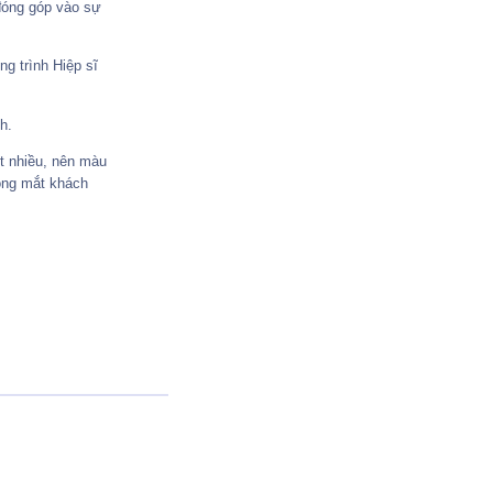
đóng góp vào sự
g trình Hiệp sĩ
h.
ớt nhiều, nên màu
rong mắt khách