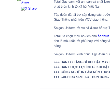
Total Gaz cam kết an toàn và chất lượ
phát triển kinh tế xã hội Việt Nam.
Tập đoàn đã tài trợ xây dựng các trườ
Giao Thông phát trên VOV giao thông.
Saigon Uniform rất vui vì được hỗ trợ 
Total đã chọn màu áo đen cho
áo thun
đen là màu sắc rất phù hợp với công vi
hàng.
Saigon Uniform kính chúc Tập đoàn cũn
>>> BẠN LO LẮNG GÌ KHI ĐẶT MA
>>> BẠN ĐƯỢC LỢI ÍCH GÌ KHI ĐẶ
>>> CÔNG NGHỆ IN LÀM NÊN THƯ
>>> CÁCH ĐO SIZE ÁO THUN ĐỒNG