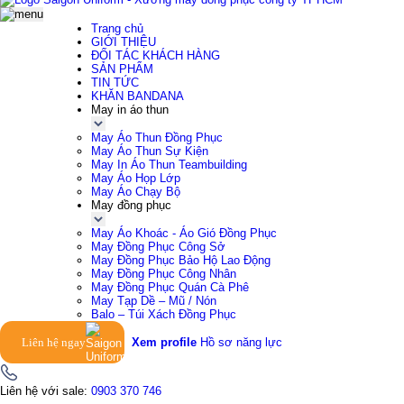
Trang chủ
GIỚI THIỆU
ĐỐI TÁC KHÁCH HÀNG
SẢN PHẨM
TIN TỨC
KHĂN BANDANA
May in áo thun
May Áo Thun Đồng Phục
May Áo Thun Sự Kiện
May In Áo Thun Teambuilding
May Áo Họp Lớp
May Áo Chạy Bộ
May đồng phục
May Áo Khoác - Áo Gió Đồng Phục
May Đồng Phục Công Sở
May Đồng Phục Bảo Hộ Lao Động
May Đồng Phục Công Nhân
May Đồng Phục Quán Cà Phê
May Tạp Dề – Mũ / Nón
Balo – Túi Xách Đồng Phục
Liên hệ ngay
Xem profile
Hồ sơ năng lực
Liên hệ với sale:
0903 370 746