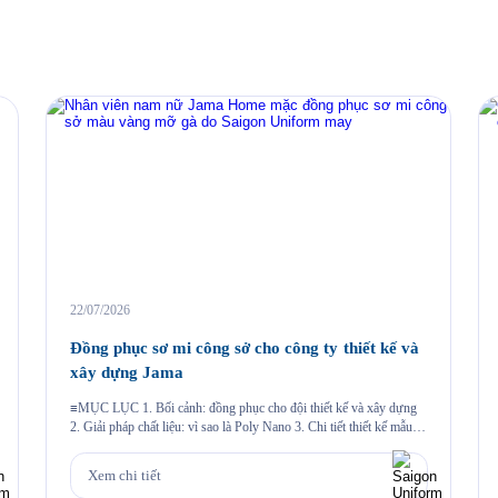
22/07/2026
Đồng phục sơ mi công sở cho công ty thiết kế và
xây dựng Jama
≡MỤC LỤC 1. Bối cảnh: đồng phục cho đội thiết kế và xây dựng
2. Giải pháp chất liệu: vì sao là Poly Nano 3. Chi tiết thiết kế mẫu
Jama 4. Đường may và chi tiết thêu 5. Quy trình Saigon Uniform đã
thực hiện cho Jama 6. Câu hỏi thường gặp 6.1. Vải […]
Xem chi tiết