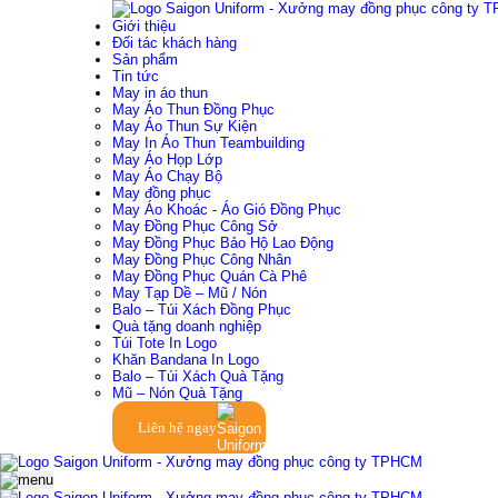
Giới thiệu
Đối tác khách hàng
Sản phẩm
Tin tức
May in áo thun
May Áo Thun Đồng Phục
May Áo Thun Sự Kiện
May In Áo Thun Teambuilding
May Áo Họp Lớp
May Áo Chạy Bộ
May đồng phục
May Áo Khoác - Áo Gió Đồng Phục
May Đồng Phục Công Sở
May Đồng Phục Bảo Hộ Lao Động
May Đồng Phục Công Nhân
May Đồng Phục Quán Cà Phê
May Tạp Dề – Mũ / Nón
Balo – Túi Xách Đồng Phục
Quà tặng doanh nghiệp
Túi Tote In Logo
Khăn Bandana In Logo
Balo – Túi Xách Quà Tặng
Mũ – Nón Quà Tặng
Liên hệ ngay