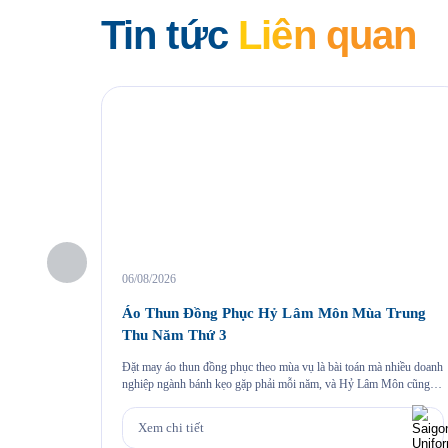
Tin tức
Liên quan
06/08/2026
Áo Thun Đồng Phục Hỷ Lâm Môn Mùa Trung
Thu Năm Thứ 3
Đặt may áo thun đồng phục theo mùa vụ là bài toán mà nhiều doanh
nghiệp ngành bánh kẹo gặp phải mỗi năm, và Hỷ Lâm Môn cũng
vậy. Cứ đến hẹn lại lên, mỗi năm khi mùa bánh Trung Thu về, Hỷ
Lâm Môn lại cùng Saigon Uniform chuẩn bị một bộ đồng phục […]
Xem chi tiết