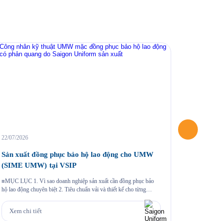
22/07/2026
04/06/2026
Sản xuất đồng phục bảo hộ lao động cho UMW
May áo 
(SIME UMW) tại VSIP
Một chương
khoảnh khắc
≡MỤC LỤC 1. Vì sao doanh nghiệp sản xuất cần đồng phục bảo
hiệu thông 
hộ lao động chuyên biệt 2. Tiêu chuẩn vải và thiết kế cho từng
cùng sự k
nhóm nhân sự 3. Case study thực tế 403 bộ đồng phục cho Công ty
Xem chi
hào mang đ
UMW tại VSIP 4. Quy trình đặt đồng phục bảo hộ lao động […]
Xem chi tiết