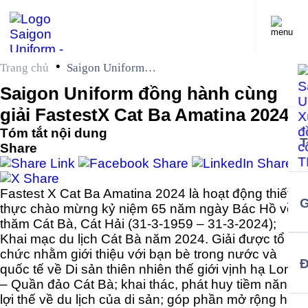
•
Trang chủ
Saigon Uniform
đồng hành cùng giải
Saigon Uniform đồng hành cùng
FastestX Cat Ba
giải FastestX Cat Ba Amatina 2024
Amatina 2024
Tóm tắt nội dung
Share
Fastest X Cat Ba Amatina 2024 là hoạt động thiết
G
thực chào mừng kỷ niệm 65 năm ngày Bác Hồ về
thăm Cát Bà, Cát Hải (31-3-1959 – 31-3-2024);
Khai mạc du lịch Cát Bà năm 2024. Giải được tổ
chức nhằm giới thiệu với bạn bè trong nước và
quốc tế về Di sản thiên nhiên thế giới vịnh hạ Long
– Quần đảo Cát Bà; khai thác, phát huy tiềm năng,
lợi thế về du lịch của di sản; góp phần mở rộng hợp