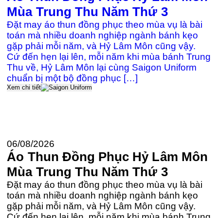
2
Mùa Trung Thu Năm Thứ 3
Đ
Đặt may áo thun đồng phục theo mùa vụ là bài
c
toán mà nhiều doanh nghiệp ngành bánh kẹo
gặp phải mỗi năm, và Hỷ Lâm Môn cũng vậy.
Cứ đến hẹn lại lên, mỗi năm khi mùa bánh Trung
≡
Thu về, Hỷ Lâm Môn lại cùng Saigon Uniform
k
chuẩn bị một bộ đồng phục […]
P
Xem chi tiết
Đ
U
t
Xe
06/08/2026
Áo Thun Đồng Phục Hỷ Lâm Môn
Mùa Trung Thu Năm Thứ 3
Đặt may áo thun đồng phục theo mùa vụ là bài
toán mà nhiều doanh nghiệp ngành bánh kẹo
gặp phải mỗi năm, và Hỷ Lâm Môn cũng vậy.
Cứ đến hẹn lại lên, mỗi năm khi mùa bánh Trung