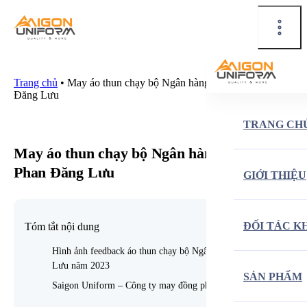
Trang chủ
•
May áo thun chạy bộ Ngân hàng ACB – Cụm Phan
Đăng Lưu
TRANG CH
May áo thun chạy bộ Ngân hàng ACB – Cụm
Phan Đăng Lưu
GIỚI THIỆU
ĐỐI TÁC K
Tóm tắt nội dung
Hình ảnh feedback áo thun chạy bộ Ngân hàng ACB cụm Phan Đ
Lưu năm 2023
SẢN PHẨM
Saigon Uniform – Công ty may đồng phục uy tín, chất lượng