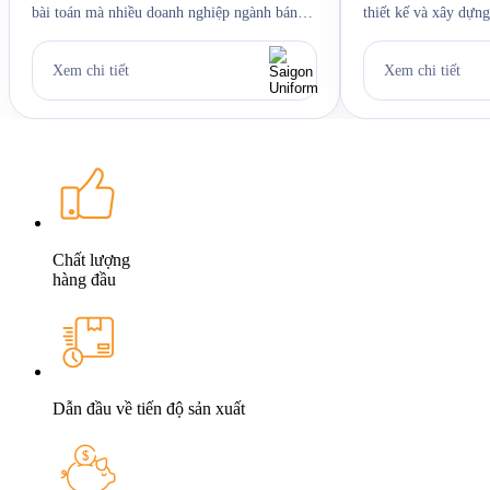
bài toán mà nhiều doanh nghiệp ngành bánh
thiết kế và xây dựng
kẹo gặp phải mỗi năm, và Hỷ Lâm Môn cũng
sao là Poly Nano 3. 
vậy. Cứ đến hẹn lại lên, mỗi năm khi mùa
Jama 4. Đường may v
Xem chi tiết
Xem chi tiết
bánh Trung Thu về, Hỷ Lâm Môn lại cùng
trình Saigon Unifor
Saigon Uniform chuẩn bị một bộ đồng phục
6. Câu hỏi thường g
[…]
Chất lượng
hàng đầu
Dẫn đầu về tiến độ sản xuất