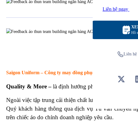
Liên hệ ngay
XE
Hồ s
Liên hệ 
Saigon Uniform – Công ty may đồng phục uy tín, chất lượng
Quality & More –
là định hướng phát triển sản phẩm
á
Ngoài việc tập trung cải thiện chất lượng đồng phục q
Quý khách hàng thông qua dịch vụ Tư vấn chuyên ngh
trên chiếc áo do chính doanh nghiệp yêu cầu.