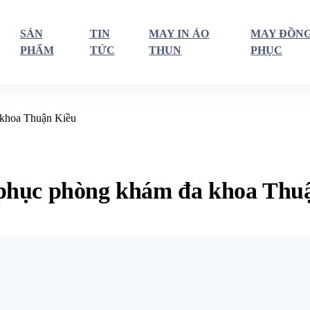
SẢN
TIN
MAY IN ÁO
MAY ĐỒN
PHẨM
TỨC
THUN
PHỤC
 khoa Thuận Kiều
 phục phòng khám đa khoa Thu