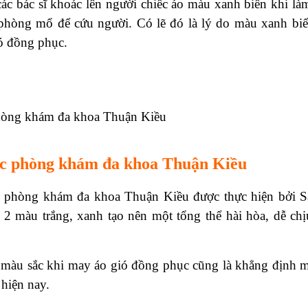
ác bác sĩ khoác lên người chiếc áo màu xanh biển khi l
phòng mổ để cứu người. Có lẽ đó là lý do màu xanh bi
ó đồng phục.
ục phòng khám đa khoa Thuận Kiều
i phòng khám đa khoa Thuận Kiều được thực hiện bởi S
a 2 màu trắng, xanh tạo nên một tổng thể hài hòa, dễ chị
n màu sắc khi may áo gió đồng phục cũng là khẳng định 
hiện nay.