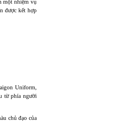
àm một nhiệm vụ
ển được kết hợp
aigon Uniform,
u từ phía người
màu chủ đạo của