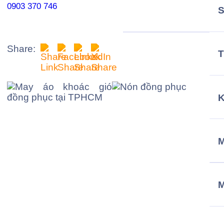
0903 370 746
Share:
T
M