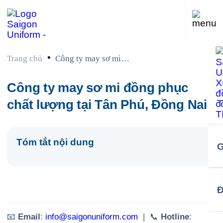
•
Trang chủ
Công ty may sơ mi
đồng phục chất
lượng tại Tân Phú,
Công ty may sơ mi đồng phục
Đồng Nai
chất lượng tại Tân Phú, Đồng Nai
Tóm tắt nội dung
G
📧
Email
:
info@saigonuniform.com
| 📞
Hotline
: