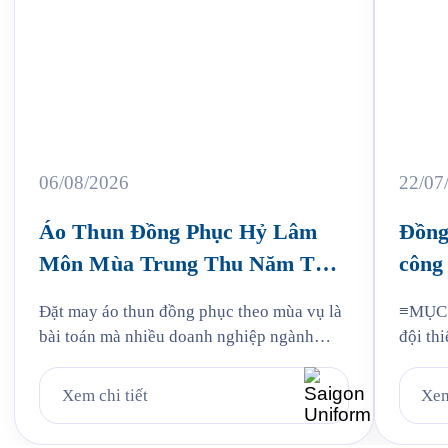
06/08/2026
22/07
Áo Thun Đồng Phục Hỷ Lâm
Đồng
Môn Mùa Trung Thu Năm Thứ
công 
3
Jam
Đặt may áo thun đồng phục theo mùa vụ là
≡MỤC L
bài toán mà nhiều doanh nghiệp ngành
đội thi
bánh kẹo gặp phải mỗi năm, và Hỷ Lâm
liệu: v
Môn cũng vậy. Cứ đến hẹn lại lên, mỗi năm
mẫu Ja
Xem chi tiết
Xem
khi mùa bánh Trung Thu về, Hỷ Lâm Môn
Quy tr
lại cùng Saigon Uniform chuẩn bị một bộ
Jama 6