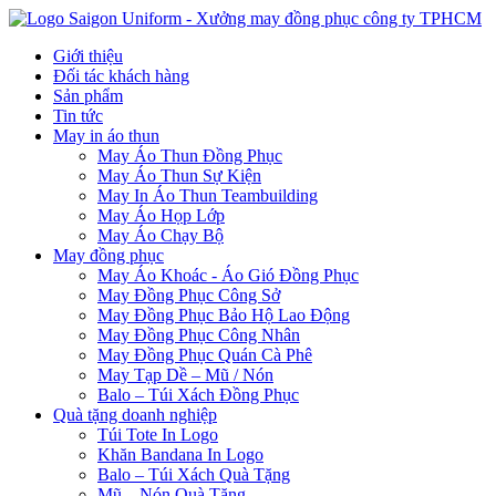
Giới thiệu
Đối tác khách hàng
Sản phẩm
Tin tức
May in áo thun
May Áo Thun Đồng Phục
May Áo Thun Sự Kiện
May In Áo Thun Teambuilding
May Áo Họp Lớp
May Áo Chạy Bộ
May đồng phục
May Áo Khoác - Áo Gió Đồng Phục
May Đồng Phục Công Sở
May Đồng Phục Bảo Hộ Lao Động
May Đồng Phục Công Nhân
May Đồng Phục Quán Cà Phê
May Tạp Dề – Mũ / Nón
Balo – Túi Xách Đồng Phục
Quà tặng doanh nghiệp
Túi Tote In Logo
Khăn Bandana In Logo
Balo – Túi Xách Quà Tặng
Mũ – Nón Quà Tặng