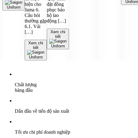
hiện cho
đặt đồng
Jama 6.
phục bảo
Câu hỏi
hộ lao
thường gặp
động […]
6.1. Vải
[…]
Xem chi
tiết
Xem chi
tiết
Chất lượng
hàng đầu
Dẫn đầu về tiến độ sản xuất
Tối ưu chi phí doanh nghiệp