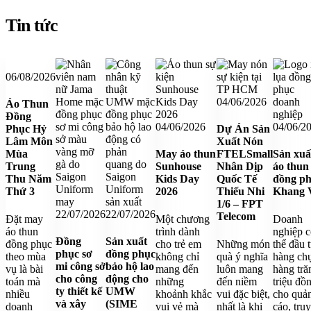
Tin tức
Liên quan
06/08/2026
04/06/2026
Áo Thun
Đồng
04/06/2026
04/06/2
Phục Hỷ
Dự Án Sản
Lâm Môn
Xuất Nón
Mùa
May áo thun
FTELSmall
Sản xuấ
Trung
Sunhouse
Nhân Dịp
áo thun
Thu Năm
Kids Day
Quốc Tế
đồng p
Thứ 3
2026
Thiếu Nhi
Khang 
1/6 – FPT
22/07/2026
22/07/2026
Telecom
Đặt may
Một chương
Doanh
áo thun
trình dành
nghiệp 
Đồng
Sản xuất
đồng phục
cho trẻ em
Những món
thể đầu 
phục sơ
đồng phục
theo mùa
không chỉ
quà ý nghĩa
hàng ch
mi công sở
bảo hộ lao
vụ là bài
mang đến
luôn mang
hàng tr
cho công
động cho
toán mà
những
đến niềm
triệu đồ
ty thiết kế
UMW
nhiều
khoảnh khắc
vui đặc biệt,
cho quả
và xây
(SIME
doanh
vui vẻ mà
nhất là khi
cáo, tru