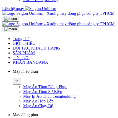
Liên hệ ngay
Trang chủ
GIỚI THIỆU
ĐỐI TÁC KHÁCH HÀNG
SẢN PHẨM
TIN TỨC
KHĂN BANDANA
May in áo thun
May Áo Thun Đồng Phục
May Áo Thun Sự Kiện
May In Áo Thun Teambuilding
May Áo Họp Lớp
May Áo Chạy Bộ
May đồng phục