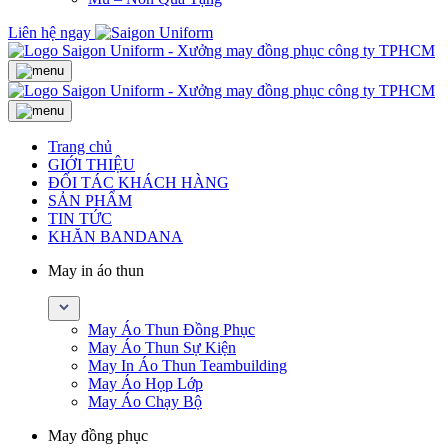
Liên hệ ngay
Trang chủ
GIỚI THIỆU
ĐỐI TÁC KHÁCH HÀNG
SẢN PHẨM
TIN TỨC
KHĂN BANDANA
May in áo thun
May Áo Thun Đồng Phục
May Áo Thun Sự Kiện
May In Áo Thun Teambuilding
May Áo Họp Lớp
May Áo Chạy Bộ
May đồng phục