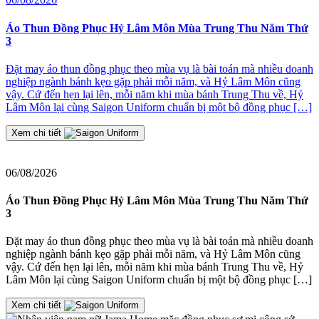
2
Áo Thun Đồng Phục Hỷ Lâm Môn Mùa Trung Thu Năm Thứ
3
Đ
Đặt may áo thun đồng phục theo mùa vụ là bài toán mà nhiều doanh
nghiệp ngành bánh kẹo gặp phải mỗi năm, và Hỷ Lâm Môn cũng
≡
vậy. Cứ đến hẹn lại lên, mỗi năm khi mùa bánh Trung Thu về, Hỷ
2
Lâm Môn lại cùng Saigon Uniform chuẩn bị một bộ đồng phục […]
J
t
Xem chi tiết
06/08/2026
Áo Thun Đồng Phục Hỷ Lâm Môn Mùa Trung Thu Năm Thứ
3
Đặt may áo thun đồng phục theo mùa vụ là bài toán mà nhiều doanh
nghiệp ngành bánh kẹo gặp phải mỗi năm, và Hỷ Lâm Môn cũng
vậy. Cứ đến hẹn lại lên, mỗi năm khi mùa bánh Trung Thu về, Hỷ
Lâm Môn lại cùng Saigon Uniform chuẩn bị một bộ đồng phục […]
Xem chi tiết