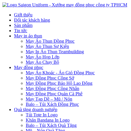
Giới thiệu
Đối tác khách hàng
Sản phẩm
Tin tức
May in áo thun
May Áo Thun Đồng Phục
May Áo Thun Sự Kiện
May In Áo Thun Teambuilding
May Áo Họp Lớp
May Áo Chạy Bộ
May đồng phục
May Áo Khoác - Áo Gió Đồng Phục
May Đồng Phục Công Sở
May Đồng Phục Bảo Hộ Lao Động
May Đồng Phục Công Nhân
May Đồng Phục Quán Cà Phê
May Tạp Dề – Mũ / Nón
Balo – Túi Xách Đồng Phục
Quà tặng doanh nghiệp
Túi Tote In Logo
Khăn Bandana In Logo
Balo – Túi Xách Quà Tặng
Mũ – Nón Quà Tặng