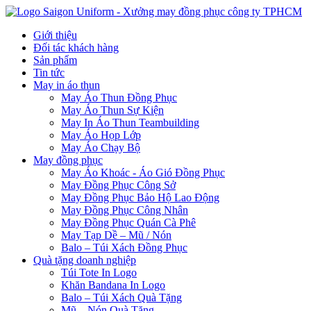
Giới thiệu
Đối tác khách hàng
Sản phẩm
Tin tức
May in áo thun
May Áo Thun Đồng Phục
May Áo Thun Sự Kiện
May In Áo Thun Teambuilding
May Áo Họp Lớp
May Áo Chạy Bộ
May đồng phục
May Áo Khoác - Áo Gió Đồng Phục
May Đồng Phục Công Sở
May Đồng Phục Bảo Hộ Lao Động
May Đồng Phục Công Nhân
May Đồng Phục Quán Cà Phê
May Tạp Dề – Mũ / Nón
Balo – Túi Xách Đồng Phục
Quà tặng doanh nghiệp
Túi Tote In Logo
Khăn Bandana In Logo
Balo – Túi Xách Quà Tặng
Mũ – Nón Quà Tặng