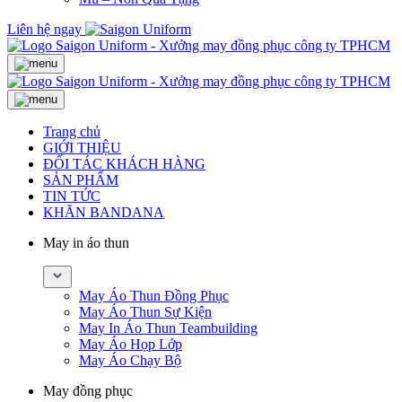
Liên hệ ngay
Trang chủ
GIỚI THIỆU
ĐỐI TÁC KHÁCH HÀNG
SẢN PHẨM
TIN TỨC
KHĂN BANDANA
May in áo thun
May Áo Thun Đồng Phục
May Áo Thun Sự Kiện
May In Áo Thun Teambuilding
May Áo Họp Lớp
May Áo Chạy Bộ
May đồng phục