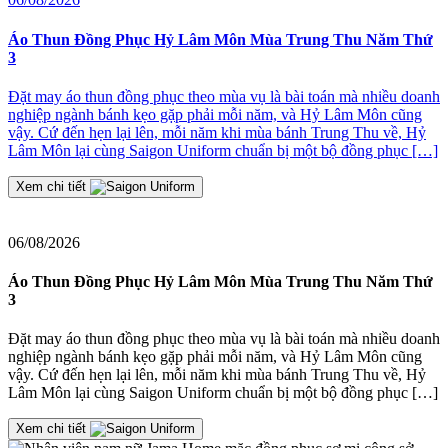
2
Áo Thun Đồng Phục Hỷ Lâm Môn Mùa Trung Thu Năm Thứ
3
Đ
Đặt may áo thun đồng phục theo mùa vụ là bài toán mà nhiều doanh
nghiệp ngành bánh kẹo gặp phải mỗi năm, và Hỷ Lâm Môn cũng
≡
vậy. Cứ đến hẹn lại lên, mỗi năm khi mùa bánh Trung Thu về, Hỷ
2
Lâm Môn lại cùng Saigon Uniform chuẩn bị một bộ đồng phục […]
J
t
Xem chi tiết
06/08/2026
Áo Thun Đồng Phục Hỷ Lâm Môn Mùa Trung Thu Năm Thứ
3
Đặt may áo thun đồng phục theo mùa vụ là bài toán mà nhiều doanh
nghiệp ngành bánh kẹo gặp phải mỗi năm, và Hỷ Lâm Môn cũng
vậy. Cứ đến hẹn lại lên, mỗi năm khi mùa bánh Trung Thu về, Hỷ
Lâm Môn lại cùng Saigon Uniform chuẩn bị một bộ đồng phục […]
Xem chi tiết