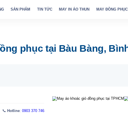
NG
SẢN PHẨM
TIN TỨC
MAY IN ÁO THUN
MAY ĐỒNG PHỤC
ồng phục tại Bàu Bàng, Bì
 📞
Hotline
:
0903 370 746