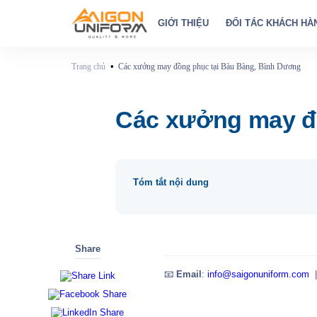
GIỚI THIỆU
ĐỐI TÁC KHÁCH HÀ
•
Trang chủ
Các xưởng may đồng phục tại Bàu Bàng, Bình Dương
Các xưởng may đ
Tóm tắt nội dung
Share
📧
Email
:
info@saigonuniform.com
|