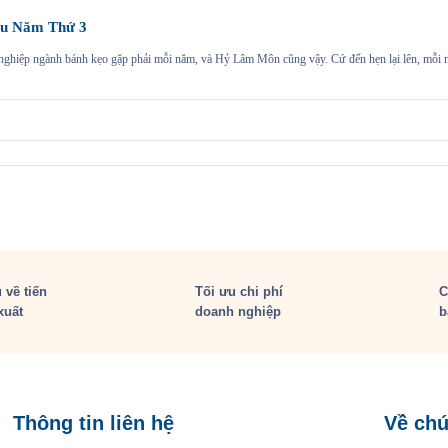
u Năm Thứ 3
h nghiệp ngành bánh kẹo gặp phải mỗi năm, và Hỷ Lâm Môn cũng vậy. Cứ đến hẹn lại lên, mỗ
 về tiến
Tối ưu chi phí
C
xuất
doanh nghiệp
b
Thông tin liên hệ
Về chú