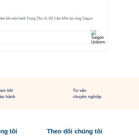
Đồng phục s
i năm khi mùa bánh Trung Thu về, Hỷ Lâm Môn lại cùng Saigon
≡MỤC LỤC 1. Bối 
thường gặp 6.1.
Xem chi tiế
am kết
Tư vấn
ảo hành
chuyên nghiệp
ng tôi
Theo dõi chúng tôi