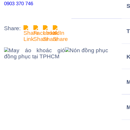
0903 370 746
Share:
T
M