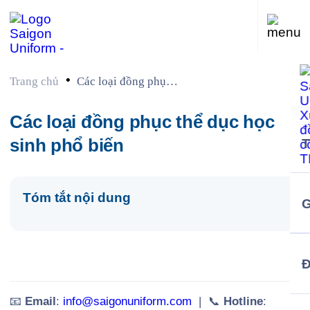
•
Trang chủ
Các loại đồng phục
thể dục học sinh phổ
biến
Các loại đồng phục thể dục học
sinh phổ biến
Tóm tắt nội dung
G
📧
Email
:
info@saigonuniform.com
| 📞
Hotline
: