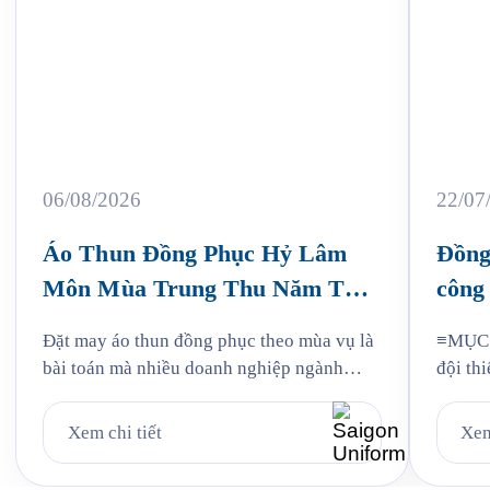
06/08/2026
22/07
Áo Thun Đồng Phục Hỷ Lâm
Đồng
Môn Mùa Trung Thu Năm Thứ
công 
3
Jam
Đặt may áo thun đồng phục theo mùa vụ là
≡MỤC L
bài toán mà nhiều doanh nghiệp ngành
đội thi
bánh kẹo gặp phải mỗi năm, và Hỷ Lâm
liệu: v
Môn cũng vậy. Cứ đến hẹn lại lên, mỗi năm
mẫu Ja
Xem chi tiết
Xem
khi mùa bánh Trung Thu về, Hỷ Lâm Môn
Quy tr
lại cùng Saigon Uniform chuẩn bị một bộ
Jama 6