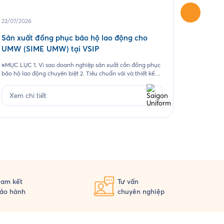
22/07/2026
04/06/20
Sản xuất đồng phục bảo hộ lao động cho
May áo 
UMW (SIME UMW) tại VSIP
Một chươn
những kho
≡MỤC LỤC 1. Vì sao doanh nghiệp sản xuất cần đồng phục
ảnh thươn
bảo hộ lao động chuyên biệt 2. Tiêu chuẩn vải và thiết kế
tượng. Đ
cho từng nhóm nhân sự 3. Case study thực tế 403 bộ đồng
Xem ch
2026, Sai
phục cho Công ty UMW tại VSIP 4. Quy trình đặt đồng
Xem chi tiết
phục bảo hộ lao động […]
am kết
Tư vấn
ảo hành
chuyên nghiệp