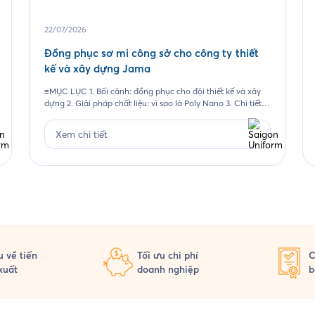
22/07/2026
Đồng phục sơ mi công sở cho công ty thiết
kế và xây dựng Jama
≡MỤC LỤC 1. Bối cảnh: đồng phục cho đội thiết kế và xây
dựng 2. Giải pháp chất liệu: vì sao là Poly Nano 3. Chi tiết
thiết kế mẫu Jama 4. Đường may và chi tiết thêu 5. Quy
trình Saigon Uniform đã thực hiện cho Jama 6. Câu hỏi
Xem chi tiết
thường gặp 6.1. Vải […]
 về tiến
Tối ưu chi phí
C
xuất
doanh nghiệp
b