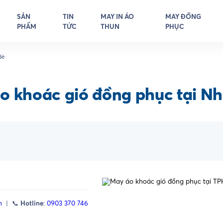
SẢN
TIN
MAY IN ÁO
MAY ĐỒNG
PHẨM
TỨC
THUN
PHỤC
Bè
o khoác gió đồng phục tại Nh
m
| 📞
Hotline
:
0903 370 746