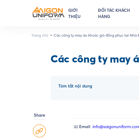
GIỚI
ĐỐI TÁC KHÁCH
THIỆU
HÀNG
•
Trang chủ
Các công ty may áo khoác gió đồng phục tại Nhà 
Các công ty may á
Tóm tắt nội dung
Share
📧
Email
:
info@saigonuniform.co