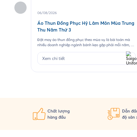
06/08/2026
Áo Thun Đồng Phục Hỷ Lâm Môn Mùa Trung
Thu Năm Thứ 3
Đặt may áo thun đồng phục theo mùa vụ là bài toán mà
nhiều doanh nghiệp ngành bánh kẹo gặp phải mỗi năm, và
Hỷ Lâm Môn cũng vậy. Cứ đến hẹn lại lên, mỗi năm khi mùa
bánh Trung Thu về, Hỷ Lâm Môn lại cùng Saigon Uniform
Xem chi tiết
chuẩn bị một bộ đồng phục […]
Chất lượng
Dẫn đầu
hàng đầu
độ sản 