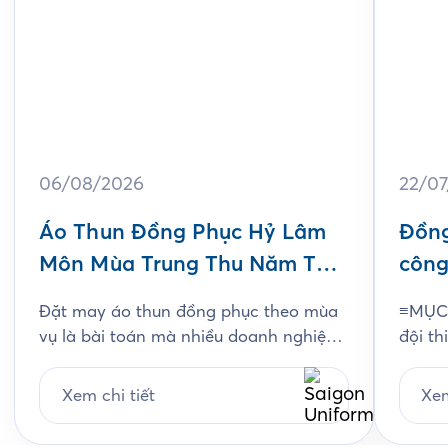
06/08/2026
22/0
Áo Thun Đồng Phục Hỷ Lâm
Đồng
Môn Mùa Trung Thu Năm Thứ
công
3
Jam
Đặt may áo thun đồng phục theo mùa
≡MỤC 
vụ là bài toán mà nhiều doanh nghiệp
đội th
ngành bánh kẹo gặp phải mỗi năm, và
chất l
Hỷ Lâm Môn cũng vậy. Cứ đến hẹn lại
thiết
Xem chi tiết
Xem
lên, mỗi năm khi mùa bánh Trung Thu
chi ti
về, Hỷ Lâm Môn lại cùng Saigon
Unifo