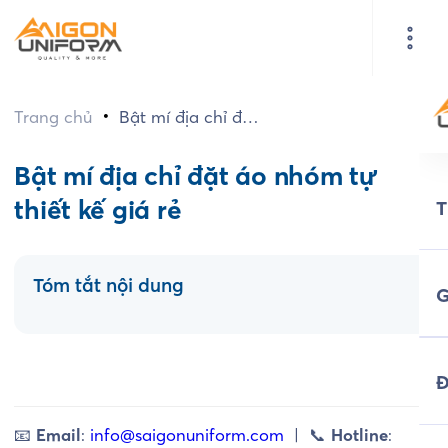
•
Trang chủ
Bật mí địa chỉ đặt
áo nhóm tự thiết
kế giá rẻ
Bật mí địa chỉ đặt áo nhóm tự
thiết kế giá rẻ
Tóm tắt nội dung
G
Đ
📧
Email
:
info@saigonuniform.com
| 📞
Hotline
: