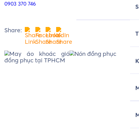
0903 370 746
Share:
T
M