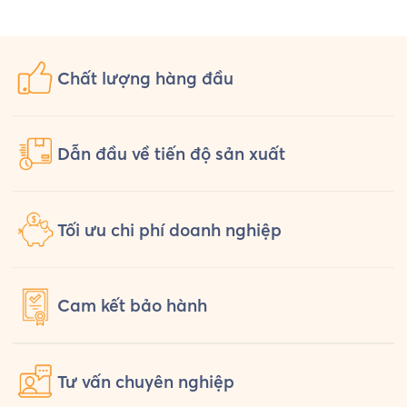
Uniform chuẩn bị một bộ đồng phục
hỏi th
[…]
Chất lượng
hàng đầu
Dẫn đầu về tiến độ sản xuất
Tối ưu chi phí doanh nghiệp
Cam kết
bảo hành
Tư vấn
chuyên nghiệp