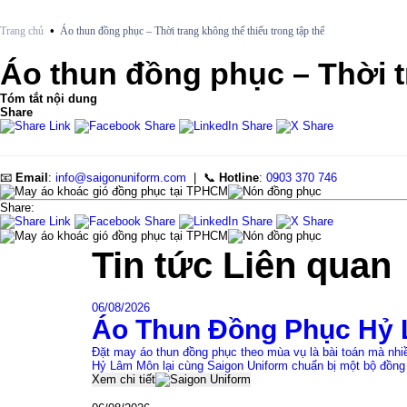
•
Trang chủ
Áo thun đồng phục – Thời trang không thể thiếu trong tập thể
Áo thun đồng phục – Thời t
Tóm tắt nội dung
Share
📧
Email
:
info@saigonuniform.com
| 📞
Hotline
:
0903 370 746
Share:
Tin tức
Liên quan
06/08/2026
Áo Thun Đồng Phục Hỷ 
Đặt may áo thun đồng phục theo mùa vụ là bài toán mà nh
Hỷ Lâm Môn lại cùng Saigon Uniform chuẩn bị một bộ đồng
Xem chi tiết