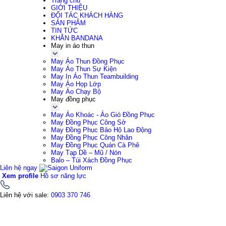
Trang chủ
GIỚI THIỆU
ĐỐI TÁC KHÁCH HÀNG
SẢN PHẨM
TIN TỨC
KHĂN BANDANA
May in áo thun
May Áo Thun Đồng Phục
May Áo Thun Sự Kiện
May In Áo Thun Teambuilding
May Áo Họp Lớp
May Áo Chạy Bộ
May đồng phục
May Áo Khoác - Áo Gió Đồng Phục
May Đồng Phục Công Sở
May Đồng Phục Bảo Hộ Lao Động
May Đồng Phục Công Nhân
May Đồng Phục Quán Cà Phê
May Tạp Dề – Mũ / Nón
Balo – Túi Xách Đồng Phục
Liên hệ ngay
Xem profile
Hồ sơ năng lực
Liên hệ với sale:
0903 370 746