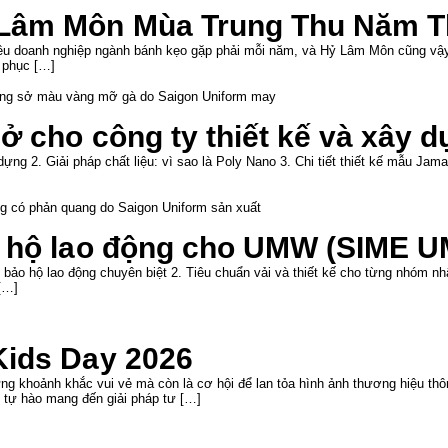
Lâm Môn Mùa Trung Thu Năm T
iều doanh nghiệp ngành bánh kẹo gặp phải mỗi năm, và Hỷ Lâm Môn cũng vậy.
 phục […]
ở cho công ty thiết kế và xây 
ng 2. Giải pháp chất liệu: vì sao là Poly Nano 3. Chi tiết thiết kế mẫu Jam
 hộ lao động cho UMW (SIME U
ảo hộ lao động chuyên biệt 2. Tiêu chuẩn vải và thiết kế cho từng nhóm nh
[…]
Kids Day 2026
g khoảnh khắc vui vẻ mà còn là cơ hội để lan tỏa hình ảnh thương hiệu th
ự hào mang đến giải pháp tư […]