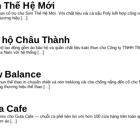
n Thế Hệ Mới
un cổ trụ cho Sơn Thế Hệ Mới. Với chất liệu vải cá sấu Poly kết hợp công n
hương hiệu […]
o hộ Châu Thành
 hộ lao động gồm áo bảo hộ và quần chất liệu kaki thun cho Công ty TNHH
ía Nam với hệ thống […]
w Balance
hun thể thao in chuyển nhiệt và nón trekking vải che chống nắng đến cổ cho
g thương hiệu thể thao […]
a Cafe
ms cho Guta Cafe — chuỗi cà phê tiện lợi với hơn 100 cửa hàng trên toàn qu
ồm áo […]