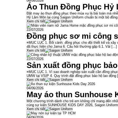
06/08/2026
Áo Thun Đồng Phục Hỷ 
Đặt may áo thun đồng phục theo mùa vụ là bài toán mà nh
Hỷ Lâm Môn lại cùng Saigon Uniform chuẩn bị một bộ đồng
Xem chi tiết
22/07/2026
Đồng phục sơ mi công s
≡MỤC LỤC 1. Bối cảnh: đồng phục cho đội thiết kế và xây dự
đã thực hiện cho Jama 6. Câu hỏi thường gặp 6.1. Vải […]
Xem chi tiết
22/07/2026
Sản xuất đồng phục bảo
≡MỤC LỤC 1. Vì sao doanh nghiệp sản xuất cần đồng phục b
UMW tại VSIP 4. Quy trình đặt đồng phục bảo hộ lao động 
Xem chi tiết
04/06/2026
May áo thun Sunhouse 
Một chương trình dành cho trẻ em không chỉ mang đến nhữn
cùng sự kiện SUNHOUSE KIDS DAY 2026, Saigon Uniform t
Xem chi tiết
04/06/2026