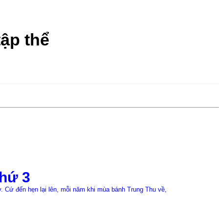
tập thể
22/07/2026
hứ 3
Đồng p
 Cứ đến hẹn lại lên, mỗi năm khi mùa bánh Trung Thu về,
≡MỤC LỤC 1. Bối 
đã thực hiện cho
Xem chi tiết