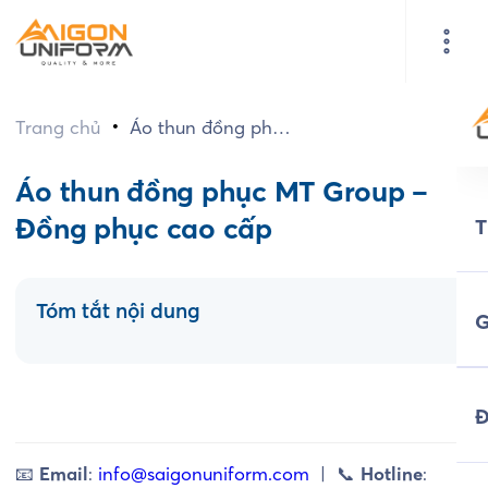
•
Trang chủ
Áo thun đồng phục
MT Group – Đồng
phục cao cấp
Áo thun đồng phục MT Group –
Đồng phục cao cấp
Tóm tắt nội dung
G
Đ
📧
Email
:
info@saigonuniform.com
| 📞
Hotline
: