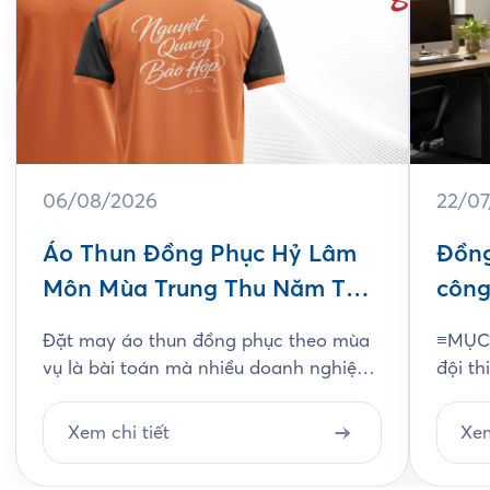
06/08/2026
22/0
Áo Thun Đồng Phục Hỷ Lâm
Đồng
Môn Mùa Trung Thu Năm Thứ
công
3
Jam
Đặt may áo thun đồng phục theo mùa
≡MỤC 
vụ là bài toán mà nhiều doanh nghiệp
đội th
ngành bánh kẹo gặp phải mỗi năm, và
chất l
Hỷ Lâm Môn cũng vậy. Cứ đến hẹn lại
thiết
Xem chi tiết
Xem
lên, mỗi năm khi mùa bánh Trung Thu
chi ti
về, Hỷ Lâm Môn lại cùng Saigon
Unifo