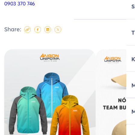
0903 370 746
Share:
T
M