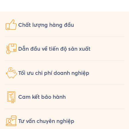
Uniform chuẩn bị một bộ đồng phục
hỏi th
[…]
Chất lượng
hàng đầu
Dẫn đầu về tiến độ sản xuất
Tối ưu chi phí doanh nghiệp
Cam kết
bảo hành
Tư vấn
chuyên nghiệp