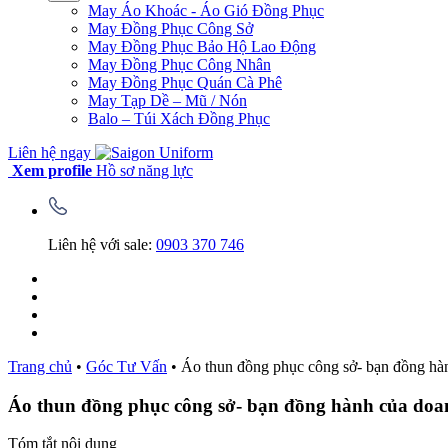
May Áo Khoác - Áo Gió Đồng Phục
May Đồng Phục Công Sở
May Đồng Phục Bảo Hộ Lao Động
May Đồng Phục Công Nhân
May Đồng Phục Quán Cà Phê
May Tạp Dề – Mũ / Nón
Balo – Túi Xách Đồng Phục
Liên hệ ngay
Xem profile
Hồ sơ năng lực
Liên hệ với sale:
0903 370 746
Trang chủ
•
Góc Tư Vấn
•
Áo thun đồng phục công sở- bạn đồng hà
Áo thun đồng phục công sở- bạn đồng hành của doa
Tóm tắt nội dung