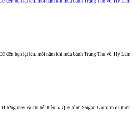
Cứ đến hẹn lại lên, mỗi năm khi mùa bánh Trung Thu về, Hỷ Lâm
≡
h
Cứ đến hẹn lại lên, mỗi năm khi mùa bánh Trung Thu về, Hỷ Lâm
. Đường may và chi tiết thêu 5. Quy trình Saigon Uniform đã thực