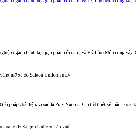
 nghiệp ngành bánh kẹo gặp phải mỗi năm, và Hỷ Lâm Môn cũng vậy. 
 nghiệp ngành bánh kẹo gặp phải mỗi năm, và Hỷ Lâm Môn cũng vậy. 
i pháp chất liệu: vì sao là Poly Nano 3. Chi tiết thiết kế mẫu Jama 4