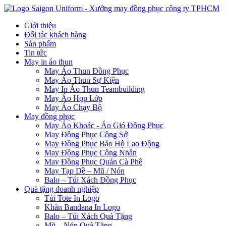
Giới thiệu
Đối tác khách hàng
Sản phẩm
Tin tức
May in áo thun
May Áo Thun Đồng Phục
May Áo Thun Sự Kiện
May In Áo Thun Teambuilding
May Áo Họp Lớp
May Áo Chạy Bộ
May đồng phục
May Áo Khoác - Áo Gió Đồng Phục
May Đồng Phục Công Sở
May Đồng Phục Bảo Hộ Lao Động
May Đồng Phục Công Nhân
May Đồng Phục Quán Cà Phê
May Tạp Dề – Mũ / Nón
Balo – Túi Xách Đồng Phục
Quà tặng doanh nghiệp
Túi Tote In Logo
Khăn Bandana In Logo
Balo – Túi Xách Quà Tặng
Mũ – Nón Quà Tặng