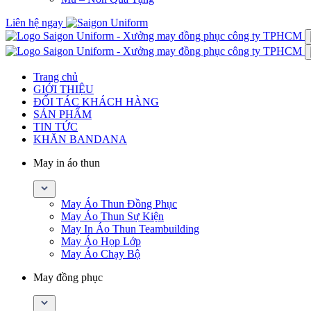
Liên hệ ngay
Trang chủ
GIỚI THIỆU
ĐỐI TÁC KHÁCH HÀNG
SẢN PHẨM
TIN TỨC
KHĂN BANDANA
May in áo thun
May Áo Thun Đồng Phục
May Áo Thun Sự Kiện
May In Áo Thun Teambuilding
May Áo Họp Lớp
May Áo Chạy Bộ
May đồng phục