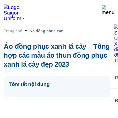
•
Trang chủ
Áo đồng phục xanh
lá cây – Tổng hợp
các mẫu áo thun
Áo đồng phục xanh lá cây – Tổng
đồng phục xanh lá
hợp các mẫu áo thun đồng phục
cây đẹp 2023
xanh lá cây đẹp 2023
G
Tóm tắt nội dung