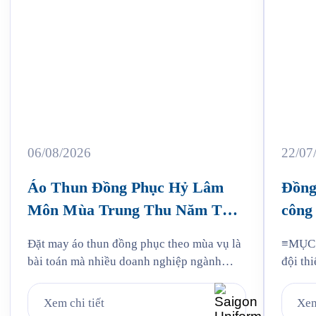
06/08/2026
22/07
Áo Thun Đồng Phục Hỷ Lâm
Đồng
Môn Mùa Trung Thu Năm Thứ
công 
3
Jam
Đặt may áo thun đồng phục theo mùa vụ là
≡MỤC L
bài toán mà nhiều doanh nghiệp ngành
đội thi
bánh kẹo gặp phải mỗi năm, và Hỷ Lâm
liệu: v
Môn cũng vậy. Cứ đến hẹn lại lên, mỗi năm
mẫu Ja
Xem chi tiết
Xem
khi mùa bánh Trung Thu về, Hỷ Lâm Môn
Quy tr