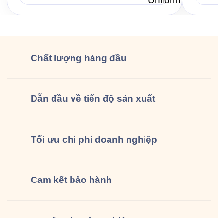
lại cùng Saigon Uniform chuẩn bị một bộ
Jama 6
đồng phục […]
Chất lượng
hàng đầu
Dẫn đầu về tiến độ sản xuất
Tối ưu chi phí doanh nghiệp
Cam kết
bảo hành