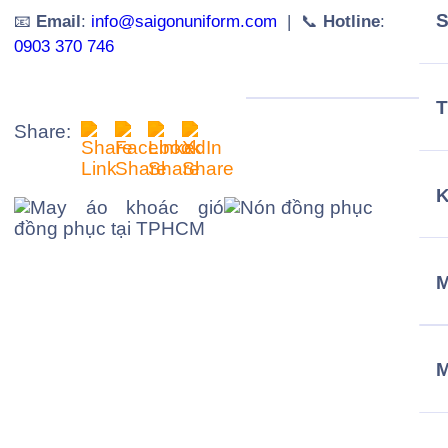
📧
Email
:
info@saigonuniform.com
| 📞
Hotline
:
0903 370 746
T
Share:
M