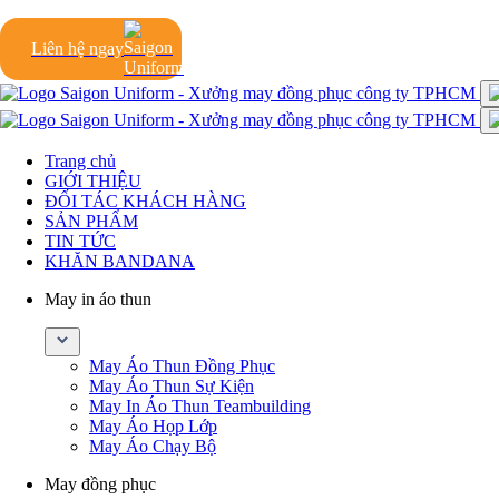
Liên hệ ngay
Trang chủ
GIỚI THIỆU
ĐỐI TÁC KHÁCH HÀNG
SẢN PHẨM
TIN TỨC
KHĂN BANDANA
May in áo thun
May Áo Thun Đồng Phục
May Áo Thun Sự Kiện
May In Áo Thun Teambuilding
May Áo Họp Lớp
May Áo Chạy Bộ
May đồng phục