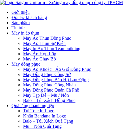
Giới thiệu
Đối tác khách hàng
Sản phẩm
Tin tức
May in áo thun
May Áo Thun Đồng Phục
May Áo Thun Sự Kiện
May In Áo Thun Teambuilding
May Áo Họp Lớp
May Áo Chạy Bộ
May đồng phục
May Áo Khoác - Áo Gió Đồng Phục
May Đồng Phục Công Sở
May Đồng Phục Bảo Hộ Lao Động
May Đồng Phục Công Nhân
May Đồng Phục Quán Cà Phê
May Tạp Dề – Mũ / Nón
Balo – Túi Xách Đồng Phục
Quà tặng doanh nghiệp
Túi Tote In Logo
Khăn Bandana In Logo
Balo – Túi Xách Quà Tặng
Mũ – Nón Quà Tặng