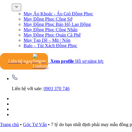
May Áo Khoác - Áo Gió Đồng Phục
May Đồng Phục Công Sở
May Đồng Phục Bảo Hộ Lao Động
May Đồng Phục Công Nhân
May Đồng Phục Quán Cà Phê
May Tạp Dề – Mũ / Nón
Balo – Túi Xách Đồng Phục
Liên hệ ngay
Xem profile
Hồ sơ năng lực
Liên hệ với sale:
0903 370 746
Trang chủ
•
Góc Tư Vấn
•
7 lý do bạn nhất định phải may mẫu đồng p