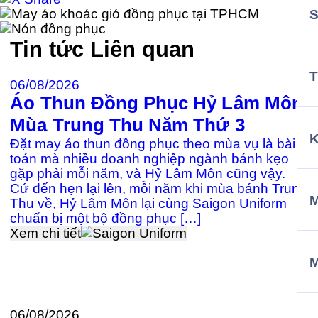
Tin tức
Liên quan
T
06/08/2026
Áo Thun Đồng Phục Hỷ Lâm Môn
2
Mùa Trung Thu Năm Thứ 3
Đ
Đặt may áo thun đồng phục theo mùa vụ là bài
c
toán mà nhiều doanh nghiệp ngành bánh kẹo
gặp phải mỗi năm, và Hỷ Lâm Môn cũng vậy.
Cứ đến hẹn lại lên, mỗi năm khi mùa bánh Trung
≡
M
Thu về, Hỷ Lâm Môn lại cùng Saigon Uniform
k
chuẩn bị một bộ đồng phục […]
P
Xem chi tiết
Đ
U
t
X
06/08/2026