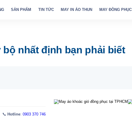
NG
SẢN PHẨM
TIN TỨC
MAY IN ÁO THUN
MAY ĐỒNG PHỤC
 bộ nhất định bạn phải biết
 📞
Hotline
:
0903 370 746