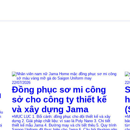
22/07/2026
22
Đồng phục sơ mi công
S
u
sở cho công ty thiết kế
h
và xây dựng Jama
(
ều
m
≡MỤC LỤC 1. Bối cảnh: đồng phục cho đội thiết kế và xây
≡M
dựng 2. Giải pháp chất liệu: vì sao là Poly Nano 3. Chi tiết
bảo
bị
thiết kế mẫu Jama 4. Đường may và chi tiết thêu 5. Quy trình
từ
Saigon Uniform đã thực hiện cho Jama 6. Câu hỏi thường gặp
ch