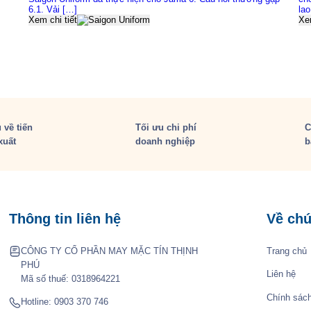
6.1. Vải […]
la
Xem chi tiết
Xem
 về tiến
Tối ưu chi phí
C
xuất
doanh nghiệp
b
Thông tin liên hệ
Về chú
CÔNG TY CỔ PHẦN MAY MẶC TÍN THỊNH
Trang chủ
PHÚ
Liên hệ
Mã số thuế: 0318964221
Chính sác
Hotline:
0903 370 746