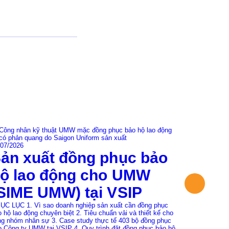
04/06/2026
/07/2026
May 
ản xuất đồng phục bảo
Kids
ộ lao động cho UMW
Một chương t
SIME UMW) tại VSIP
khoảnh khắc 
thương hiệu 
Đồng hành c
ỤC LỤC 1. Vì sao doanh nghiệp sản xuất cần đồng phục
Uniform tự h
 hộ lao động chuyên biệt 2. Tiêu chuẩn vải và thiết kế cho
Xem chi tiết
ng nhóm nhân sự 3. Case study thực tế 403 bộ đồng phục
o Công ty UMW tại VSIP 4. Quy trình đặt đồng phục bảo hộ