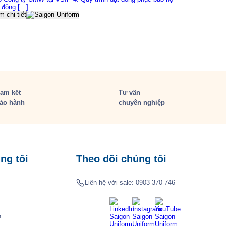
o động […]
 chi tiết
am kết
Tư vấn
ảo hành
chuyên nghiệp
ng tôi
Theo dõi chúng tôi
Liên hệ với sale:
0903 370 746
h