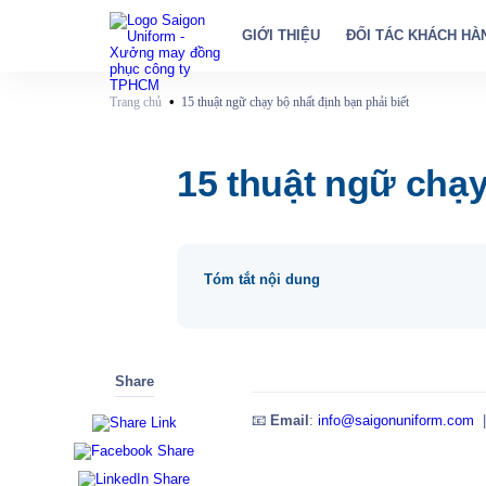
GIỚI THIỆU
ĐỐI TÁC KHÁCH HÀ
•
Trang chủ
15 thuật ngữ chạy bộ nhất định bạn phải biết
15 thuật ngữ chạy
Tóm tắt nội dung
Share
📧
Email
:
info@saigonuniform.com
|