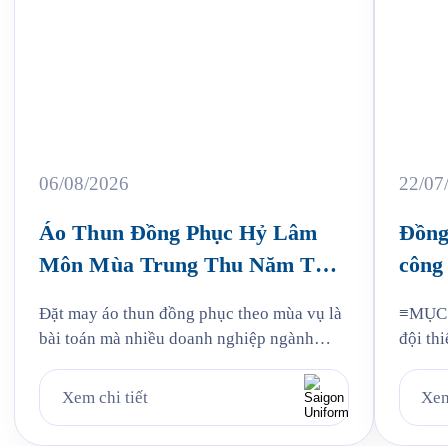
06/08/2026
22/07
Áo Thun Đồng Phục Hỷ Lâm
Đồng
Môn Mùa Trung Thu Năm Thứ
công 
3
Jam
Đặt may áo thun đồng phục theo mùa vụ là
≡MỤC L
bài toán mà nhiều doanh nghiệp ngành
đội thi
bánh kẹo gặp phải mỗi năm, và Hỷ Lâm
liệu: v
Môn cũng vậy. Cứ đến hẹn lại lên, mỗi năm
mẫu Ja
Xem chi tiết
Xem
khi mùa bánh Trung Thu về, Hỷ Lâm Môn
Quy tr
lại cùng Saigon Uniform chuẩn bị một bộ
Jama 6