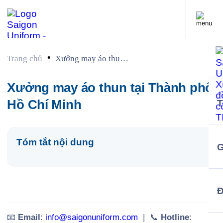
•
Trang chủ
Xưởng may áo thun
tại Thành phố Hồ
Chí Minh
Xưởng may áo thun tại Thành phố
Hồ Chí Minh
Tóm tắt nội dung
G
📧
Email
:
info@saigonuniform.com
| 📞
Hotline
: