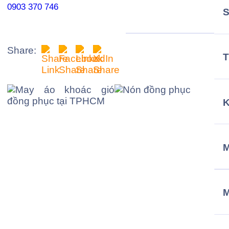
0903 370 746
Share:
T
M