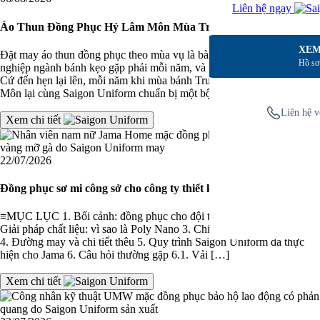
Liên hệ ngay
Áo Thun Đồng Phục Hỷ Lâm Môn Mùa Trung Thu Năm Thứ 3
XEM
Đặt may áo thun đồng phục theo mùa vụ là bài toán mà nhiều doanh
Hồ sơ
nghiệp ngành bánh kẹo gặp phải mỗi năm, và Hỷ Lâm Môn cũng vậy.
Cứ đến hẹn lại lên, mỗi năm khi mùa bánh Trung Thu về, Hỷ Lâm
Môn lại cùng Saigon Uniform chuẩn bị một bộ đồng phục […]
Liên hệ v
Xem chi tiết
22/07/2026
Đồng phục sơ mi công sở cho công ty thiết kế và xây dựng Jama
≡MỤC LỤC 1. Bối cảnh: đồng phục cho đội thiết kế và xây dựng 2.
Giải pháp chất liệu: vì sao là Poly Nano 3. Chi tiết thiết kế mẫu Jama
4. Đường may và chi tiết thêu 5. Quy trình Saigon Uniform đã thực
hiện cho Jama 6. Câu hỏi thường gặp 6.1. Vải […]
Xem chi tiết