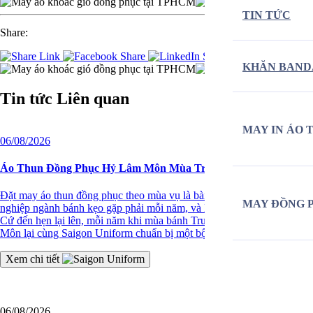
TIN TỨC
Share:
KHĂN BAND
Tin tức
Liên quan
MAY IN ÁO 
06/08/2026
Áo Thun Đồng Phục Hỷ Lâm Môn Mùa Trung Thu Năm Thứ 3
Đặt may áo thun đồng phục theo mùa vụ là bài toán mà nhiều doanh
MAY ĐỒNG 
nghiệp ngành bánh kẹo gặp phải mỗi năm, và Hỷ Lâm Môn cũng vậy.
Cứ đến hẹn lại lên, mỗi năm khi mùa bánh Trung Thu về, Hỷ Lâm
Môn lại cùng Saigon Uniform chuẩn bị một bộ đồng phục […]
Xem chi tiết
06/08/2026