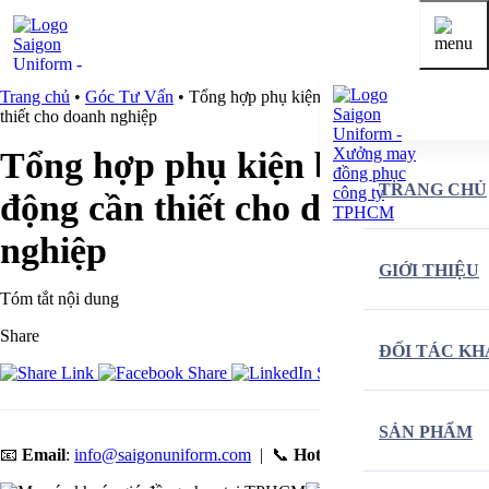
Trang chủ
•
Góc Tư Vấn
•
Tổng hợp phụ kiện bảo hộ lao động cần
thiết cho doanh nghiệp
Tổng hợp phụ kiện bảo hộ lao
TRANG CHỦ
động cần thiết cho doanh
nghiệp
GIỚI THIỆU
Tóm tắt nội dung
Share
ĐỐI TÁC K
SẢN PHẨM
📧
Email
:
info@saigonuniform.com
| 📞
Hotline
:
0903 370 746