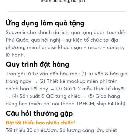
team building, du lịch
Ứng dụng làm quà tặng
Souvenir cho khách du lịch, quà tặng đoàn tour đến
Phú Quốc, quà hội nghị – sự kiện tổ chức tại địa
phương, merchandise khách sạn – resort – công ty
lữ hành.
Quy trình đặt hàng
Trọn gói từ tư vấn đến hậu mãi: (1) Tư vấn & báo giá
trong ngày → (2) Thiết kế mockup miễn phí trên
chính họa tiết này → (3) Gửi 1–2 mẫu thực tế duyệt
→ (4) Sản xuất & QC từng chiếc → (5) Giao hàng
đúng hẹn (miễn phí nội thành TP.HCM, ship 64 tỉnh).
Câu hỏi thường gặp
Đặt tối thiểu bao nhiêu chiếc?
Tối thiểu 30 chiếc/đơn. Số lượng càng lớn, chiết