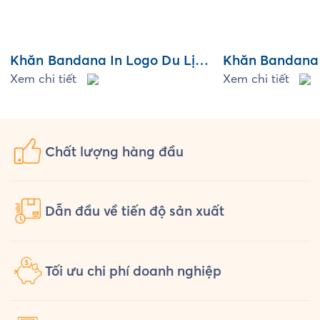
Khăn Bandana In Logo Du Lịch
Khăn Bandana 
Vịnh Hạ Long
Xem chi tiết
Tiết Retro Ca
Xem chi tiết
Chất lượng
hàng đầu
Dẫn đầu về tiến độ sản xuất
Tối ưu chi phí doanh nghiệp