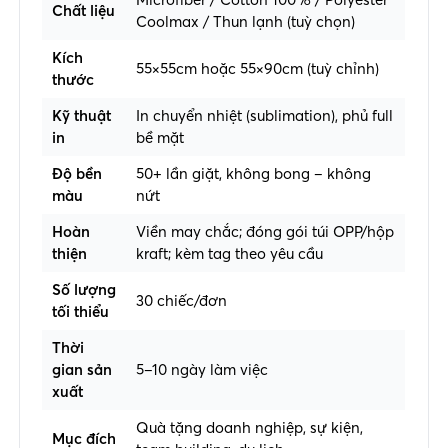
Chất liệu
Coolmax / Thun lạnh (tuỳ chọn)
Kích
55×55cm hoặc 55×90cm (tuỳ chỉnh)
thước
Kỹ thuật
In chuyển nhiệt (sublimation), phủ full
in
bề mặt
Độ bền
50+ lần giặt, không bong – không
màu
nứt
Hoàn
Viền may chắc; đóng gói túi OPP/hộp
thiện
kraft; kèm tag theo yêu cầu
Số lượng
30 chiếc/đơn
tối thiểu
Thời
gian sản
5–10 ngày làm việc
xuất
Quà tặng doanh nghiệp, sự kiện,
Mục đích