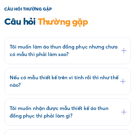
CÂU HỎI THƯỜNG GẶP
Câu hỏi
Thường gặp
Tôi muốn làm áo thun đồng phục nhưng chưa
có mẫu thì phải làm sao?
Quý khách có thể tham khảo các mẫu áo đồng
phục có sẵn tại website saigonuniform.com hoặc
đến trực tiếp văn phòng Saigon Uniform tại địa
Nếu có mẫu thiết kế trên vi tính rồi thì như thế
chỉ 21/6 Lê Thị Hà, Thới Tam Thôn, Hóc Môn để
nào?
lựa chọn cho mình một mẫu áo thun đồng phục.
Bộ phận thiết kế của Saigon Uniform sẽ kiểm tra
mẫu của Quý khách có phù hợp về kỹ thuật in áo
thun đồng phục không? Nếu duyệt mẫu chúng tôi
Tôi muốn nhận được mẫu thiết kế áo thun
sẽ tiến hành ký kết hợp đồng và sản xuất hàng
đồng phục thì phải làm gì?
loạt trong thời gian phù hợp.
Saigon Uniform làm việc theo Quy trình bao gồm
các bước: