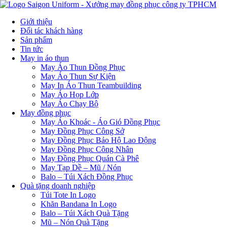
Giới thiệu
Đối tác khách hàng
Sản phẩm
Tin tức
May in áo thun
May Áo Thun Đồng Phục
May Áo Thun Sự Kiện
May In Áo Thun Teambuilding
May Áo Họp Lớp
May Áo Chạy Bộ
May đồng phục
May Áo Khoác - Áo Gió Đồng Phục
May Đồng Phục Công Sở
May Đồng Phục Bảo Hộ Lao Động
May Đồng Phục Công Nhân
May Đồng Phục Quán Cà Phê
May Tạp Dề – Mũ / Nón
Balo – Túi Xách Đồng Phục
Quà tặng doanh nghiệp
Túi Tote In Logo
Khăn Bandana In Logo
Balo – Túi Xách Quà Tặng
Mũ – Nón Quà Tặng