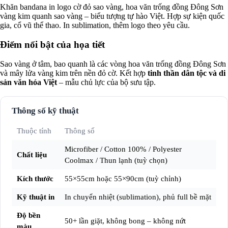
Khăn bandana in logo cờ đỏ sao vàng, hoa văn trống đồng Đông Sơn
vàng kim quanh sao vàng – biểu tượng tự hào Việt. Hợp sự kiện quốc
gia, cổ vũ thể thao. In sublimation, thêm logo theo yêu cầu.
Điểm nổi bật của họa tiết
Sao vàng ở tâm, bao quanh là các vòng hoa văn trống đồng Đông Sơn
và mây lửa vàng kim trên nền đỏ cờ. Kết hợp
tinh thần dân tộc và di
sản văn hóa Việt
– mẫu chủ lực của bộ sưu tập.
Thông số kỹ thuật
Thuộc tính
Thông số
Microfiber / Cotton 100% / Polyester
Chất liệu
Coolmax / Thun lạnh (tuỳ chọn)
Kích thước
55×55cm hoặc 55×90cm (tuỳ chỉnh)
Kỹ thuật in
In chuyển nhiệt (sublimation), phủ full bề mặt
Độ bền
50+ lần giặt, không bong – không nứt
màu