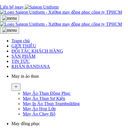
Liên hệ ngay
Trang chủ
GIỚI THIỆU
ĐỐI TÁC KHÁCH HÀNG
SẢN PHẨM
TIN TỨC
KHĂN BANDANA
May in áo thun
May Áo Thun Đồng Phục
May Áo Thun Sự Kiện
May In Áo Thun Teambuilding
May Áo Họp Lớp
May Áo Chạy Bộ
May đồng phục