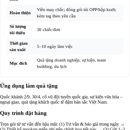
Viền may chắc; đóng gói túi OPP/hộp kraft;
Hoàn thiện
kèm tag theo yêu cầu
Số lượng
30 chiếc/đơn
tối thiểu
Thời gian
5–10 ngày làm việc
sản xuất
Quà tặng doanh nghiệp, sự kiện, team
Mục đích
building, du lịch
Ứng dụng làm quà tặng
Quốc khánh 2/9, 30/4, cổ vũ đội tuyển quốc gia, sự kiện văn hóa –
ngoại giao, quà tặng khách quốc tế đậm bản sắc Việt Nam.
Quy trình đặt hàng
Trọn gói từ tư vấn đến hậu mãi: (1) Tư vấn & báo giá trong ngày →
(2) Thiết kế mockup miễn phí trên chính họa tiết này → (3) Gửi 1–2