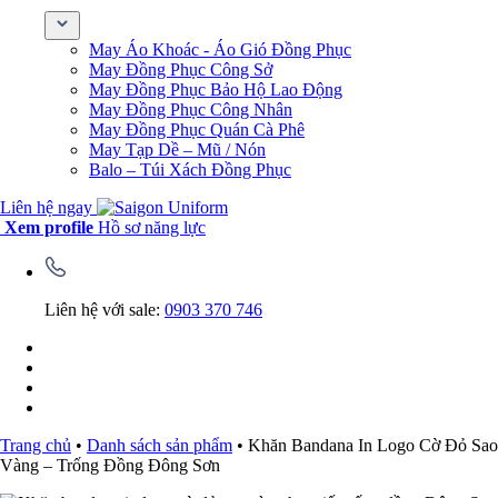
May Áo Khoác - Áo Gió Đồng Phục
May Đồng Phục Công Sở
May Đồng Phục Bảo Hộ Lao Động
May Đồng Phục Công Nhân
May Đồng Phục Quán Cà Phê
May Tạp Dề – Mũ / Nón
Balo – Túi Xách Đồng Phục
Liên hệ ngay
Xem profile
Hồ sơ năng lực
Liên hệ với sale:
0903 370 746
Trang chủ
•
Danh sách sản phẩm
•
Khăn Bandana In Logo Cờ Đỏ Sao
Vàng – Trống Đồng Đông Sơn