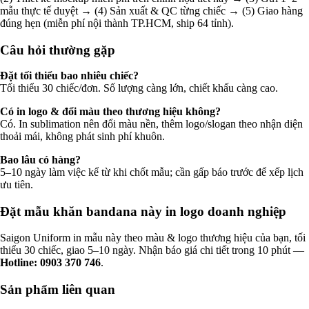
mẫu thực tế duyệt → (4) Sản xuất & QC từng chiếc → (5) Giao hàng
đúng hẹn (miễn phí nội thành TP.HCM, ship 64 tỉnh).
Câu hỏi thường gặp
Đặt tối thiểu bao nhiêu chiếc?
Tối thiểu 30 chiếc/đơn. Số lượng càng lớn, chiết khấu càng cao.
Có in logo & đổi màu theo thương hiệu không?
Có. In sublimation nên đổi màu nền, thêm logo/slogan theo nhận diện
thoải mái, không phát sinh phí khuôn.
Bao lâu có hàng?
5–10 ngày làm việc kể từ khi chốt mẫu; cần gấp báo trước để xếp lịch
ưu tiên.
Đặt mẫu khăn bandana này in logo doanh nghiệp
Saigon Uniform in mẫu này theo màu & logo thương hiệu của bạn, tối
thiểu 30 chiếc, giao 5–10 ngày. Nhận báo giá chi tiết trong 10 phút —
Hotline: 0903 370 746
.
Sản phẩm liên quan