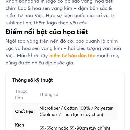
Khăn bandana in logo cờ đỏ sao vàng, họa tiết
chim Lạc & hoa sen vàng kim – đậm bản sắc &
niềm tự hào Việt. Hợp sự kiện quốc gia, cổ vũ. In
sublimation, thêm logo theo yêu cầu.
Điểm nổi bật của họa tiết
Ngôi sao vàng trên nền đỏ cờ, bao quanh là chim
Lạc và hoa sen vàng kim – hai biểu tượng văn hóa
Việt. Mẫu khơi dậy
niềm tự hào dân tộc
mạnh mẽ,
dùng được nhiều dịp quốc gia.
Thông số kỹ thuật
Thuộc
Thông số
tính
Microfiber / Cotton 100% / Polyester
Chất liệu
Coolmax / Thun lạnh (tuỳ chọn)
Kích
55×55cm hoặc 55×90cm (tuỳ chỉnh)