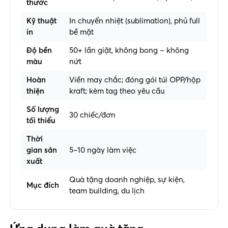
thước
Kỹ thuật
In chuyển nhiệt (sublimation), phủ full
in
bề mặt
Độ bền
50+ lần giặt, không bong – không
màu
nứt
Hoàn
Viền may chắc; đóng gói túi OPP/hộp
thiện
kraft; kèm tag theo yêu cầu
Số lượng
30 chiếc/đơn
tối thiểu
Thời
gian sản
5–10 ngày làm việc
xuất
Quà tặng doanh nghiệp, sự kiện,
Mục đích
team building, du lịch