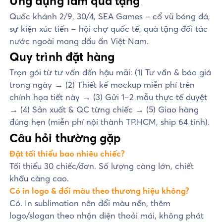
Ứng dụng làm quà tặng
Quốc khánh 2/9, 30/4, SEA Games – cổ vũ bóng đá,
sự kiện xúc tiến – hội chợ quốc tế, quà tặng đối tác
nước ngoài mang dấu ấn Việt Nam.
Quy trình đặt hàng
Trọn gói từ tư vấn đến hậu mãi: (1) Tư vấn & báo giá
trong ngày → (2) Thiết kế mockup miễn phí trên
chính họa tiết này → (3) Gửi 1–2 mẫu thực tế duyệt
→ (4) Sản xuất & QC từng chiếc → (5) Giao hàng
đúng hẹn (miễn phí nội thành TP.HCM, ship 64 tỉnh).
Câu hỏi thường gặp
Đặt tối thiểu bao nhiêu chiếc?
Tối thiểu 30 chiếc/đơn. Số lượng càng lớn, chiết
khấu càng cao.
Có in logo & đổi màu theo thương hiệu không?
Có. In sublimation nên đổi màu nền, thêm
logo/slogan theo nhận diện thoải mái, không phát