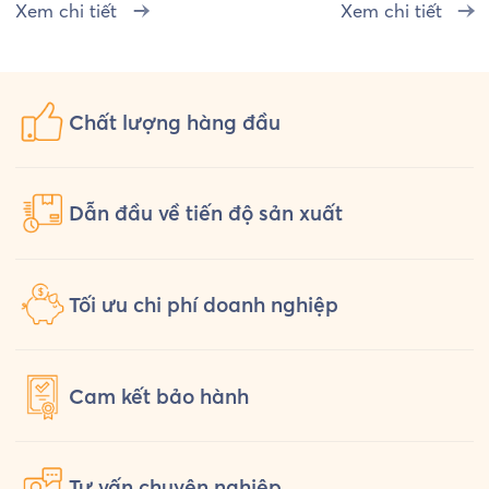
Nha Trang (Vintage)
Xem chi tiết
Sao Vàng – Tr
Xem chi tiết
Sơn
Chất lượng
hàng đầu
Dẫn đầu về tiến độ sản xuất
Tối ưu chi phí doanh nghiệp
Cam kết
bảo hành
Tư vấn
chuyên nghiệp