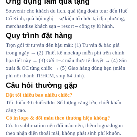
Ứng dụng làm quà tặng
Souvenir cho khách du lịch, quà tặng đoàn tour đến Huế
Cổ Kính, quà hội nghị – sự kiện tổ chức tại địa phương,
merchandise khách sạn – resort – công ty lữ hành.
Quy trình đặt hàng
Trọn gói từ tư vấn đến hậu mãi: (1) Tư vấn & báo giá
trong ngày → (2) Thiết kế mockup miễn phí trên chính
họa tiết này → (3) Gửi 1–2 mẫu thực tế duyệt → (4) Sản
xuất & QC từng chiếc → (5) Giao hàng đúng hẹn (miễn
phí nội thành TP.HCM, ship 64 tỉnh).
Câu hỏi thường gặp
Đặt tối thiểu bao nhiêu chiếc?
Tối thiểu 30 chiếc/đơn. Số lượng càng lớn, chiết khấu
càng cao.
Có in logo & đổi màu theo thương hiệu không?
Có. In sublimation nên đổi màu nền, thêm logo/slogan
theo nhận diện thoải mái, không phát sinh phí khuôn.