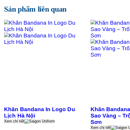
viên ở bước Tư vấn. Chúng tôi cam kết thiết kế và
Sản phẩm liên quan
chỉnh sửa mẫu cho đến khi Quý khách hàng hài
lòng.
Khăn Bandana In Logo Du
Khăn Bandana
Lịch Hà Nội
Sao Vàng – T
Xem chi tiết
Sơn
Xem chi tiết