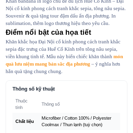
Khăn bandana in logo chủ đề du lịch Huế Cổ Kính – Đại
Nội cổ kính phong cách tranh khắc sepia, tông nâu sepia.
Souvenir & quà tặng tour đậm dấu ấn địa phương. In
sublimation, thêm logo thương hiệu theo yêu cầu.
Điểm nổi bật của họa tiết
Khăn khắc họa Đại Nội cổ kính phong cách tranh khắc
sepia đặc trưng của Huế Cổ Kính trên tông nâu sepia,
viền khung tinh tế. Mẫu này biến chiếc khăn thành
món
quà lưu niệm mang bản sắc địa phương
– ý nghĩa hơn
hẳn quà tặng chung chung.
Thông số kỹ thuật
Thuộc
Thông số
tính
Microfiber / Cotton 100% / Polyester
Chất liệu
Coolmax / Thun lạnh (tuỳ chọn)