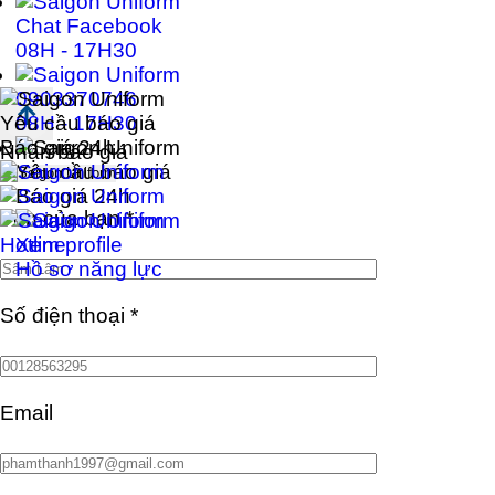
Chat Facebook
08H - 17H30
0903370746
Yêu cầu báo giá
08H - 17H30
Báo giá 24h
Nhận báo giá
Yêu cầu báo giá
Báo giá 24h
Tên của bạn
*
Hotline
Xem profile
Hồ sơ năng lực
Số điện thoại
*
Email