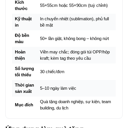
Kích
55×55cm hoặc 55×90cm (tuỳ chỉnh)
thước
Kỹ thuật
In chuyển nhiệt (sublimation), phủ full
in
bề mặt
Độ bền
50+ lần giặt, không bong – không nứt
màu
Hoàn
Viền may chắc; đóng gói túi OPP/hộp
thiện
kraft; kèm tag theo yêu cầu
Số lượng
30 chiếc/đơn
tối thiểu
Thời gian
5–10 ngày làm việc
sản xuất
Quà tặng doanh nghiệp, sự kiện, team
Mục đích
building, du lịch