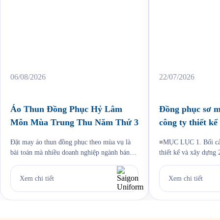
06/08/2026
22/07/2026
Áo Thun Đồng Phục Hỷ Lâm
Đồng phục sơ m
Môn Mùa Trung Thu Năm Thứ 3
công ty thiết k
Jama
Đặt may áo thun đồng phục theo mùa vụ là
≡MỤC LỤC 1. Bối cản
bài toán mà nhiều doanh nghiệp ngành bánh
thiết kế và xây dựng 2
kẹo gặp phải mỗi năm, và Hỷ Lâm Môn cũng
sao là Poly Nano 3. Ch
vậy. Cứ đến hẹn lại lên, mỗi năm khi mùa
Jama 4. Đường may và
Xem chi tiết
Xem chi tiết
bánh Trung Thu về, Hỷ Lâm Môn lại cùng
trình Saigon Uniform
Saigon Uniform chuẩn bị một bộ đồng phục
6. Câu hỏi thường gặ
[…]