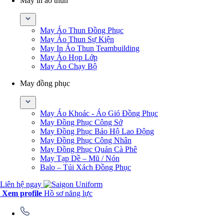
May in áo thun
May Áo Thun Đồng Phục
May Áo Thun Sự Kiện
May In Áo Thun Teambuilding
May Áo Họp Lớp
May Áo Chạy Bộ
May đồng phục
May Áo Khoác - Áo Gió Đồng Phục
May Đồng Phục Công Sở
May Đồng Phục Bảo Hộ Lao Động
May Đồng Phục Công Nhân
May Đồng Phục Quán Cà Phê
May Tạp Dề – Mũ / Nón
Balo – Túi Xách Đồng Phục
Liên hệ ngay
Xem profile
Hồ sơ năng lực