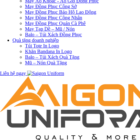
May Áo Khoác - Áo Gió Đồng Phục
May Đồng Phục Công Sở
May Đồng Phục Bảo Hộ Lao Động
May Đồng Phục Công Nhân
May Đồng Phục Quán Cà Phê
May Tạp Dề – Mũ / Nón
Balo – Túi Xách Đồng Phục
Quà tặng doanh nghiệp
Túi Tote In Logo
Khăn Bandana In Logo
Balo – Túi Xách Quà Tặng
Mũ – Nón Quà Tặng
Liên hệ ngay