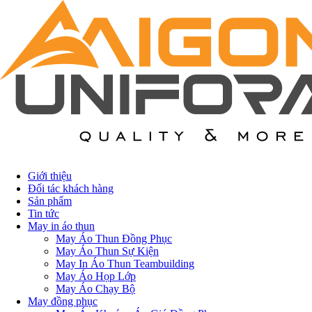
Giới thiệu
Đối tác khách hàng
Sản phẩm
Tin tức
May in áo thun
May Áo Thun Đồng Phục
May Áo Thun Sự Kiện
May In Áo Thun Teambuilding
May Áo Họp Lớp
May Áo Chạy Bộ
May đồng phục