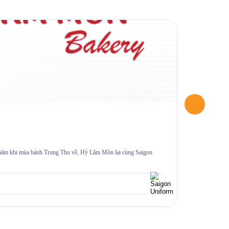
22/07/2026
Đồng phục s
i năm khi mùa bánh Trung Thu về, Hỷ Lâm Môn lại cùng Saigon
≡MỤC LỤC 1. Bối 
thường gặp 6.1.
Xem chi tiế