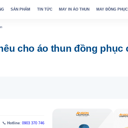
NG
SẢN PHẨM
TIN TỨC
MAY IN ÁO THUN
MAY ĐỒNG PHỤC
ạn
thêu cho áo thun đồng phục 
 📞
Hotline
:
0903 370 746