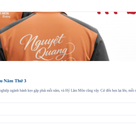
u Năm Thứ 3
h nghiệp ngành bánh kẹo gặp phải mỗi năm, và Hỷ Lâm Môn cũng vậy. Cứ đến hẹn lại lên, mỗ