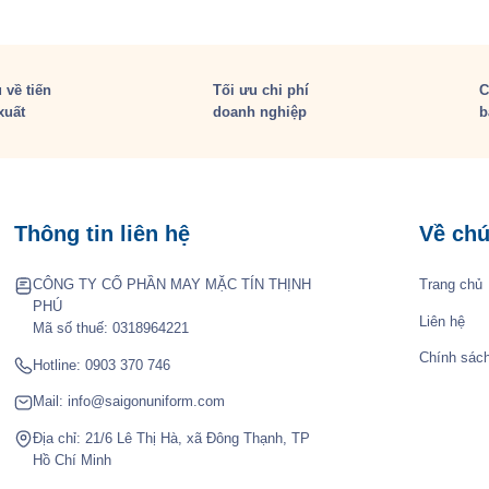
 về tiến
Tối ưu chi phí
C
xuất
doanh nghiệp
b
Thông tin liên hệ
Về chú
CÔNG TY CỔ PHẦN MAY MẶC TÍN THỊNH
Trang chủ
PHÚ
Liên hệ
Mã số thuế: 0318964221
Chính sác
Hotline:
0903 370 746
Mail:
info@saigonuniform.com
Địa chỉ: 21/6 Lê Thị Hà, xã Đông Thạnh, TP
Hồ Chí Minh