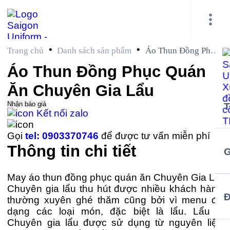
•
•
Trang chủ
Danh sách sản phẩm
Áo Thun Đồng Phục
Quán Ăn Chuyên
Áo Thun Đồng Phục Quán
Gia Lẩu
Ăn Chuyên Gia Lẩu
Nhận báo giá
Kết nối zalo
Gọi
tel: 0903370746
để được tư vấn miễn phí
Thông tin chi tiết
G
May áo thun đồng phục quán ăn Chuyên Gia Lẩu
Chuyên gia lẩu thu hút được nhiều khách hàng
thường xuyên ghé thăm cũng bởi vì menu đạ
dạng các loại món, đặc biệt là lẩu. Lẩu ở
Chuyên gia lẩu được sử dụng từ nguyên liệu