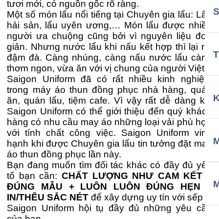
tươi mới, có nguồn gốc rõ ràng.
Một số món lẩu nổi tiếng tại Chuyên gia lẩu: Lẩu
hải sản, lẩu uyên ương,… Món lẩu được nhiều
người ưa chuộng cũng bởi vì nguyên liệu đơn
giản. Nhưng nước lẩu khi nấu kết hợp thì lại rất
T
đậm đà. Càng nhúng, càng nấu nước lẩu càng
thơm ngon, vừa ăn với vị chung của người Việt.
Saigon Uniform đã có rất nhiều kinh nghiệm
trong máy áo thun đồng phục nhà hàng, quán
ăn, quán lẩu, tiệm cafe. Vì vậy rất dễ dàng khi
Saigon Uniform có thể giới thiệu đến quý khách
hàng có nhu cầu may áo những loại vải phù hợp
với tính chất công việc. Saigon Uniform vinh
M
hạnh khi được Chuyên gia lẩu tin tưởng đặt may
áo thun đồng phục lần này.
Bạn đang muốn tìm đối tác khác có đầy đủ yếu
tố bạn cần:
CHẤT LƯỢNG NHƯ CAM KẾT +
ĐÚNG MẪU + LUÔN LUÔN ĐÚNG HẸN +
IN/THÊU SẮC NÉT
để xây dựng uy tín với sếp ?
Saigon Uniform hội tụ đầy đủ những yêu cầu
của bạn