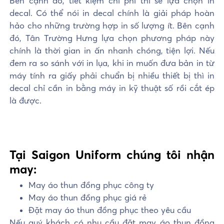
Bên cạnh đó, tiết kiệm chi phí thì sẽ lựa chọn in
decal. Có thể nói in decal chính là giải pháp hoàn
hảo cho những trường hợp in số lượng ít. Bên cạnh
đó, Tân Trường Hưng lựa chọn phương pháp này
chính là thời gian in ấn nhanh chóng, tiện lợi. Nếu
đem ra so sánh với in lụa, khi in muốn đưa bản in từ
máy tính ra giấy phải chuẩn bị nhiều thiết bị thì in
decal chỉ cần in bằng máy in kỹ thuật số rồi cắt ép
là được.
Tại Saigon Uniform chúng tôi nhận
may:
May áo thun đồng phục công ty
May áo thun đồng phục giá rẻ
Đặt may áo thun đồng phục theo yêu cầu
Nếu quý khách có nhu cầu đặt may áo thun đồng