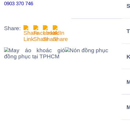
0903 370 746
Share:
T
M