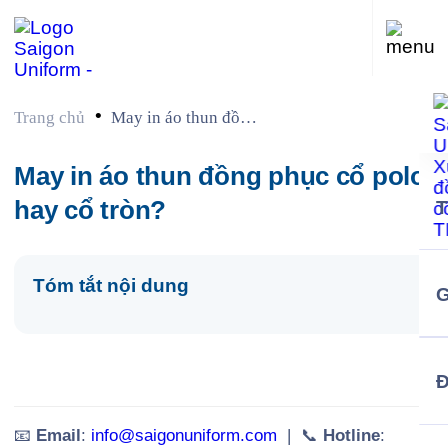
•
Trang chủ
May in áo thun đồng
phục cổ polo hay cổ
tròn?
May in áo thun đồng phục cổ polo
hay cổ tròn?
Tóm tắt nội dung
G
📧
Email
:
info@saigonuniform.com
| 📞
Hotline
: