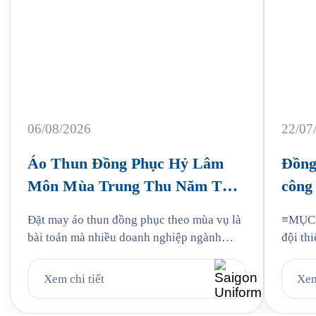
06/08/2026
22/07
Áo Thun Đồng Phục Hỷ Lâm
Đồng
Môn Mùa Trung Thu Năm Thứ
công 
3
Jam
Đặt may áo thun đồng phục theo mùa vụ là
≡MỤC L
bài toán mà nhiều doanh nghiệp ngành
đội thi
bánh kẹo gặp phải mỗi năm, và Hỷ Lâm
liệu: v
Môn cũng vậy. Cứ đến hẹn lại lên, mỗi năm
mẫu Ja
Xem chi tiết
Xem
khi mùa bánh Trung Thu về, Hỷ Lâm Môn
Quy tr
lại cùng Saigon Uniform chuẩn bị một bộ
Jama 6