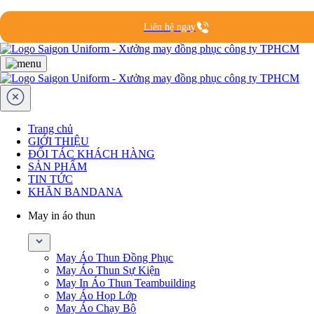
Liên hệ ngay
Trang chủ
GIỚI THIỆU
ĐỐI TÁC KHÁCH HÀNG
SẢN PHẨM
TIN TỨC
KHĂN BANDANA
May in áo thun
May Áo Thun Đồng Phục
May Áo Thun Sự Kiện
May In Áo Thun Teambuilding
May Áo Họp Lớp
May Áo Chạy Bộ