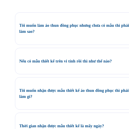
Tôi muốn làm áo thun đồng phục nhưng chưa có mẫu thì phải
làm sao?
Quý khách có thể tham khảo các mẫu áo đồng phục có sẵn tại webs
saigonuniform.com hoặc đến trực tiếp văn phòng Saigon Uniform t
chỉ 21/6 Lê Thị Hà, Thới Tam Thôn, Hóc Môn để lựa chọn cho m
Nếu có mẫu thiết kế trên vi tính rồi thì như thế nào?
mẫu áo thun đồng phục.
Bộ phận thiết kế của Saigon Uniform sẽ kiểm tra mẫu của Quý khá
phù hợp về kỹ thuật in áo thun đồng phục không? Nếu duyệt mẫu 
tôi sẽ tiến hành ký kết hợp đồng và sản xuất hàng loạt trong thời g
Tôi muốn nhận được mẫu thiết kế áo thun đồng phục thì phải
hợp.
làm gì?
Saigon Uniform làm việc theo Quy trình bao gồm các bước:
Gửi yêu cầu – Nhận tư vấn – Thiết kế mẫu – May mẫu – Duyệt m
hợp đồng – Tiến hành sản xuất – Giao hàng
Thời gian nhận được mẫu thiết kế là mấy ngày?