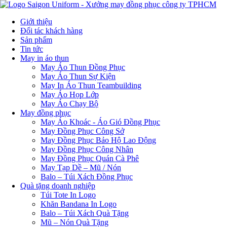
Giới thiệu
Đối tác khách hàng
Sản phẩm
Tin tức
May in áo thun
May Áo Thun Đồng Phục
May Áo Thun Sự Kiện
May In Áo Thun Teambuilding
May Áo Họp Lớp
May Áo Chạy Bộ
May đồng phục
May Áo Khoác - Áo Gió Đồng Phục
May Đồng Phục Công Sở
May Đồng Phục Bảo Hộ Lao Động
May Đồng Phục Công Nhân
May Đồng Phục Quán Cà Phê
May Tạp Dề – Mũ / Nón
Balo – Túi Xách Đồng Phục
Quà tặng doanh nghiệp
Túi Tote In Logo
Khăn Bandana In Logo
Balo – Túi Xách Quà Tặng
Mũ – Nón Quà Tặng