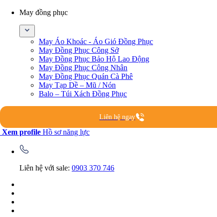
May đồng phục
May Áo Khoác - Áo Gió Đồng Phục
May Đồng Phục Công Sở
May Đồng Phục Bảo Hộ Lao Động
May Đồng Phục Công Nhân
May Đồng Phục Quán Cà Phê
May Tạp Dề – Mũ / Nón
Balo – Túi Xách Đồng Phục
Liên hệ ngay
Xem profile
Hồ sơ năng lực
Liên hệ với sale:
0903 370 746