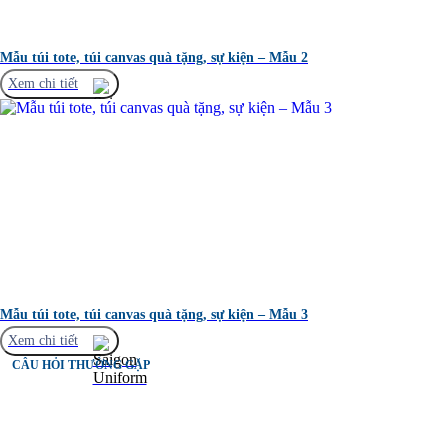
Mẫu túi tote, túi canvas quà tặng, sự kiện – Mẫu 2
Xem chi tiết
Mẫu túi tote, túi canvas quà tặng, sự kiện – Mẫu 3
Xem chi tiết
CÂU HỎI THƯỜNG GẶP
Câu hỏi
Thường gặp