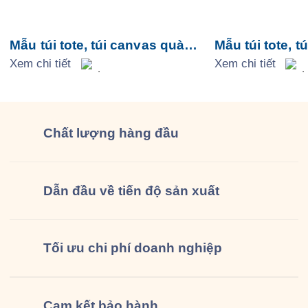
Mẫu túi tote, túi canvas quà
Mẫu túi tote, t
tặng, sự kiện – Mẫu 1
Xem chi tiết
tặng, sự kiện 
Xem chi tiết
Chất lượng
hàng đầu
Dẫn đầu về tiến độ sản xuất
Tối ưu chi phí doanh nghiệp
Cam kết
bảo hành