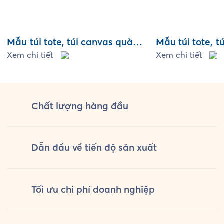
Mẫu túi tote, túi canvas quà
Mẫu túi tote, t
tặng, sự kiện – Mẫu 1
Xem chi tiết
tặng, sự kiện 
Xem chi tiết
Chất lượng
hàng đầu
Dẫn đầu về tiến độ sản xuất
Tối ưu chi phí doanh nghiệp