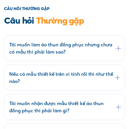
CÂU HỎI THƯỜNG GẶP
Câu hỏi
Thường gặp
Tôi muốn làm áo thun đồng phục nhưng chưa
có mẫu thì phải làm sao?
Quý khách có thể tham khảo các mẫu áo đồng
phục có sẵn tại website saigonuniform.com hoặc
đến trực tiếp văn phòng Saigon Uniform tại địa
Nếu có mẫu thiết kế trên vi tính rồi thì như thế
chỉ 21/6 Lê Thị Hà, Thới Tam Thôn, Hóc Môn để
nào?
lựa chọn cho mình một mẫu áo thun đồng phục.
Bộ phận thiết kế của Saigon Uniform sẽ kiểm tra
mẫu của Quý khách có phù hợp về kỹ thuật in áo
thun đồng phục không? Nếu duyệt mẫu chúng tôi
Tôi muốn nhận được mẫu thiết kế áo thun
sẽ tiến hành ký kết hợp đồng và sản xuất hàng
đồng phục thì phải làm gì?
loạt trong thời gian phù hợp.
Saigon Uniform làm việc theo Quy trình bao gồm
các bước: