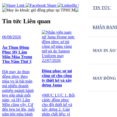
TIN TỨC
Tin tức
Liên quan
KHĂN BAN
06/08/2026
Áo Thun Đồng
MAY IN ÁO
Phục Hỷ Lâm
Môn Mùa Trung
22/07/2026
22/07/2026
Thu Năm Thứ 3
Đồng phục sơ mi
Sản xuất đồng
Đặt may áo thun
công sở cho công
phục bảo hộ lao
đồng phục theo
MAY ĐỒNG
ty thiết kế và xây
động cho UMW
mùa vụ là bài toán
dựng Jama
(SIME UMW) tại
mà nhiều doanh
VSIP
nghiệp ngành bánh
kẹo gặp phải mỗi
≡MỤC LỤC 1. Bối
năm, và Hỷ Lâm
cảnh: đồng phục
≡MỤC LỤC 1. Vì
Môn cũng vậy. Cứ
cho đội thiết kế và
sao doanh nghiệp
đến hẹn lại lên, mỗi
xây dựng 2. Giải
sản xuất cần đồng
năm khi mùa bánh
pháp chất liệu: vì
phục bảo hộ lao