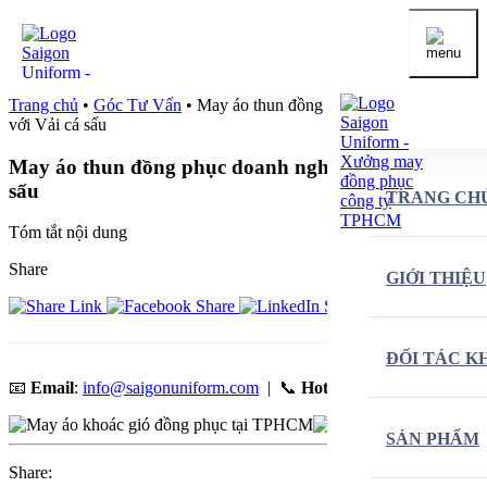
Trang chủ
•
Góc Tư Vấn
•
May áo thun đồng phục doanh nghiệp
với Vải cá sấu
May áo thun đồng phục doanh nghiệp với Vải cá
sấu
TRANG CH
Tóm tắt nội dung
Share
GIỚI THIỆU
ĐỐI TÁC K
📧
Email
:
info@saigonuniform.com
| 📞
Hotline
:
0903 370 746
SẢN PHẨM
Share: