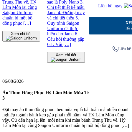
Trung Thu về, Hỷ
sao là Poly Nano 3.
động chuyên biệt 2.
Liên hệ ngay
Lâm Môn lại cùng
Chi tiết thiết kế mẫu
Tiêu chuẩn vải và
Saigon Uniform
Jama 4. Đường may
thiết kế cho từng
chuẩn bị một bộ
và chi tiết thêu 5.
nhóm nhân sự 3.
đồng phục […]
Quy trình Saigon
Case study thực tế
XE
Uniform đã thực
403 bộ đồng phục
Hồ s
hiện cho Jama 6.
cho Công ty UMW
Xem chi tiết
Câu hỏi thường gặp
tại VSIP 4. Quy
6.1. Vải […]
trình đặt đồng phục
Liên hệ 
bảo hộ lao động
[…]
Xem chi tiết
Xem chi tiết
06/08/2026
Áo Thun Đồng Phục Hỷ Lâm Môn Mùa Trung Thu Năm Thứ
3
Đặt may áo thun đồng phục theo mùa vụ là bài toán mà nhiều doanh
nghiệp ngành bánh kẹo gặp phải mỗi năm, và Hỷ Lâm Môn cũng
vậy. Cứ đến hẹn lại lên, mỗi năm khi mùa bánh Trung Thu về, Hỷ
Lâm Môn lại cùng Saigon Uniform chuẩn bị một bộ đồng phục […]