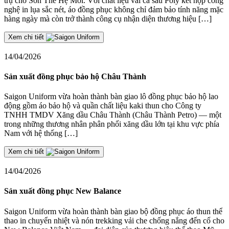
trụ cho Sơn Thế Hệ Mới. Với chất liệu vải cá sấu Poly kết hợp công
nghệ in lụa sắc nét, áo đồng phục không chỉ đảm bảo tính năng mặc
hàng ngày mà còn trở thành công cụ nhận diện thương hiệu […]
Xem chi tiết
14/04/2026
Sản xuất đồng phục bảo hộ Châu Thành
Saigon Uniform vừa hoàn thành bàn giao lô đồng phục bảo hộ lao
động gồm áo bảo hộ và quần chất liệu kaki thun cho Công ty
TNHH TMDV Xăng dầu Châu Thành (Châu Thành Petro) — một
trong những thương nhân phân phối xăng dầu lớn tại khu vực phía
Nam với hệ thống […]
Xem chi tiết
14/04/2026
Sản xuất đồng phục New Balance
Saigon Uniform vừa hoàn thành bàn giao bộ đồng phục áo thun thể
thao in chuyển nhiệt và nón trekking vải che chống nắng đến cổ cho